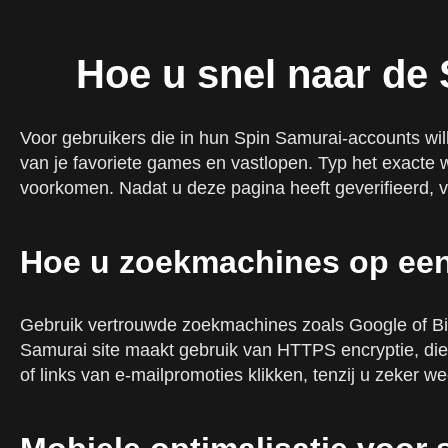
Tips voor verbeterde mobiele ervaring op Spin Samurai
Hoe u kunt herkennen en wegblijven van Phishing-inlo
Hoe u snel naar de
Gevaarlijke kopieën spotten
Voorgestelde veiligheidsstappen
Voor gebruikers die in hun Spin Samurai-accounts will
Ingelogde sessies beheren via meerdere apparaten
van je favoriete games en vastlopen. Typ het exacte
Account Lockout: hoe u direct weer binnenkomt
voorkomen. Nadat u deze pagina heeft geverifieerd, v
Wat veroorzaakt profielvergrendelingen?
Het volledige account weer aan het werk krijgen
Hoe u zoekmachines op een 
In contact komen met Spin Samurai-ondersteuning voor
Verschillende manieren om hulp te krijgen
Gebruik vertrouwde zoekmachines zoals Google of Bin
Samurai site maakt gebruik van HTTPS encryptie, die 
Beveiliging en accountveiligheid tijdens assistentie
of links van e-mailpromoties klikken, tenzij u zeker w