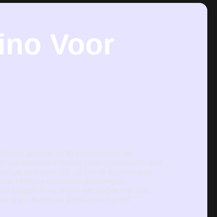
ino Voor
t. Gebruik gewoon de ID-methode van uw
 wachtwoord instellen en dit per sms of e-mail
veilige methoden die bij u in de buurt werken.
rmen. Ontvang de meeste beloningen:
n krijgen. Als u ervoor wilt zorgen dat u uw
ele uren . Begin uw game-ervaring met