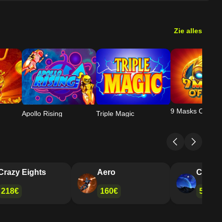
Zie alles
9 Masks Of Fire
Apollo Rising
Triple Magic
Tempest
Crazy Eights
Aero
246€
218€
160€