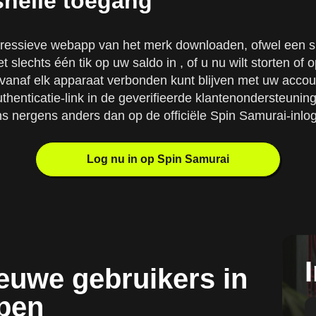
snelle toegang
ressieve webapp van het merk downloaden, ofwel een s
t slechts één tik op uw saldo in , of u nu wilt storten 
anaf elk apparaat verbonden kunt blijven met uw accoun
thenticatie-link in de geverifieerde klantenondersteuni
 nergens anders dan op de officiële Spin Samurai-inlo
Log nu in op Spin Samurai
ieuwe gebruikers in
pen