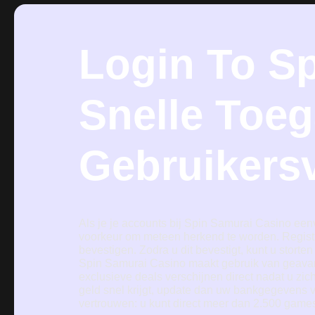
Login To S
Snelle Toeg
Gebruikersv
Als je je accounts bij Spin Samurai Casino ee
voorkeur om meteen herkend te worden. Registr
bevestigen. Zodra u dit bevestigt, kunt u storte
Spin Samurai Casino maakt gebruik van geavan
exclusieve deals verschijnen direct nadat u zic
geld snel krijgt, update dan uw bankgegevens 
vertrouwen: u kunt direct meer dan 2.500 games