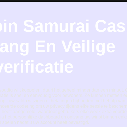
pin Samurai Cas
ang En Veilige
erificatie
nvoudig wilt koppelen, duurt het geheel minder dan een minuu
atie is snel en eenvoudig voor bewoners. Ze kunnen meteen een
n op , uw saldo wijzigen of betalingen bijhouden met behulp van 
ceerde codering om uw privacy tijdens elke sessie te besche
h heeft aangemeld, waardoor gebruikers elke week extra voordele
via het persoonlijke dashboard en ontvang uw winst binnen enk
 spelen nadat u uw account heeft bevestigd.