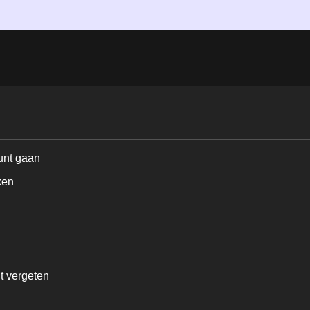
unt gaan
ken
t vergeten