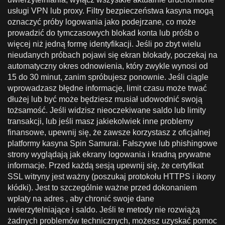
usługi VPN lub proxy. Filtry bezpieczeństwa kasyna mogą
oznaczyć próby logowania jako podejrzane, co może
prowadzić do tymczasowych blokad konta lub próśb o
więcej niż jedną formę identyfikacji. Jeśli po zbyt wielu
nieudanych próbach pojawi się ekran blokady, poczekaj na
automatyczny okres odnowienia, który zwykle wynosi od
15 do 30 minut, zanim spróbujesz ponownie. Jeśli ciągle
wprowadzasz błędne informacje, limit czasu może trwać
dłużej lub być może będziesz musiał udowodnić swoją
tożsamość. Jeśli widzisz nieoczekiwane saldo lub limity
transakcji, lub jeśli masz jakiekolwiek inne problemy
finansowe, upewnij się, że zawsze korzystasz z oficjalnej
platformy kasyna Spin Samurai. Fałszywe lub phishingowe
strony wyglądają jak ekrany logowania i kradną prywatne
informacje. Przed każdą sesją upewnij się, że certyfikat
SSL witryny jest ważny (poszukaj protokołu HTTPS i ikony
kłódki). Jest to szczególnie ważne przed dokonaniem
wpłaty na adres , aby chronić swoje dane
uwierzytelniające i saldo. Jeśli te metody nie rozwiążą
żadnych problemów technicznych, możesz uzyskać pomoc