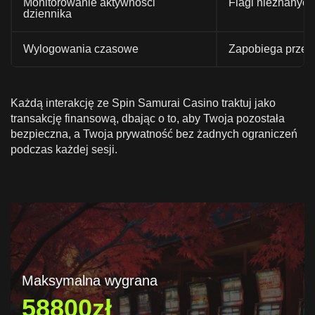
Monitorowanie aktywności
Flagi nieznanych
dziennika
Wylogowania czasowe
Zapobiega przedł
Każdą interakcję ze Spin Samurai Casino traktuj jako
transakcję finansową, dbając o to, aby Twoja pozostała
bezpieczna, a Twoja prywatność bez żadnych ograniczeń
podczas każdej sesji.
Maksymalna wygrana
58800zł