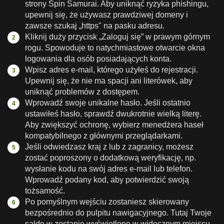
strony Spin Samurai. Aby uniknąć ryzyka phishingu,
upewnij się, że używasz prawdziwej domeny i
zawsze szukaj „https" na pasku adresu.
Kliknij duży przycisk „Zaloguj się” w prawym górnym
rogu. Spowoduje to natychmiastowe otwarcie okna
logowania dla osób posiadających konta.
Wpisz adres e-mail, którego użyłeś do rejestracji.
Upewnij się, że nie ma spacji ani literówek, aby
uniknąć problemów z dostępem.
Wprowadź swoje unikalne hasło. Jeśli ostatnio
ustawiłeś hasło, sprawdź dwukrotnie wielką literę.
Aby zwiększyć ochronę, wybierz menedżera haseł
kompatybilnego z głównymi przeglądarkami.
Jeśli odwiedzasz kraj z lub z zagranicy, możesz
zostać poproszony o dodatkową weryfikację, np.
wysłanie kodu na swój adres e-mail lub telefon.
Wprowadź podany kod, aby potwierdzić swoją
tożsamość.
Po pomyślnym wejściu zostaniesz skierowany
bezpośrednio do pulpitu nawigacyjnego. Tutaj Twoje
saldo w zostanie wyświetlone w widocznym miejscu