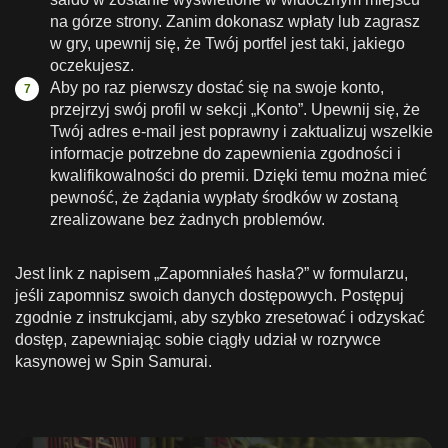
na górze strony. Zanim dokonasz wpłaty lub zagrasz
w gry, upewnij się, że Twój portfel jest taki, jakiego
oczekujesz.
Aby po raz pierwszy dostać się na swoje konto,
przejrzyj swój profil w sekcji „Konto”. Upewnij się, że
Twój adres e-mail jest poprawny i zaktualizuj wszelkie
informacje potrzebne do zapewnienia zgodności i
kwalifikowalności do premii. Dzięki temu można mieć
pewność, że żądania wypłaty środków w zostaną
zrealizowane bez żadnych problemów.
Jest link z napisem „Zapomniałeś hasła?” w formularzu,
jeśli zapomnisz swoich danych dostępowych. Postępuj
zgodnie z instrukcjami, aby szybko zresetować i odzyskać
dostęp, zapewniając sobie ciągły udział w rozrywce
kasynowej w Spin Samurai.