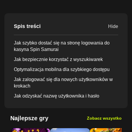
Spis treści
Hide
Jak szybko dostać się na stronę logowania do
kasyna Spin Samurai
Jak bezpiecznie korzystać z wyszukiwarek
Optymalizacja mobilna dla szybkiego dostępu
Jak zalogować się dla nowych użytkowników w
krokach
Jak odzyskać nazwę użytkownika i hasło
Jak zresetować zapomniane hasło
Odzyskiwanie utraconej nazwy użytkownika
Najlepsze gry
Zobacz wszystko
Korzyści z bezpiecznych protokołów logowania