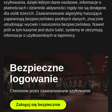
szyfrowania, dzięki którym dane osobowe, informacje o
płatnościach i dzienniki aktywności nigdy nie są dostępne
dla osób trzecich. Zaawansowane algorytmy haszujące
zapewniają bezpieczeństwo poufnych danych, znacznie
utrudniając wycieki i naruszenia bezpieczeństwa. Nawet
jeśli w tym kasynie jest dużo ludzi, systemy te utrzymują
informacje o użytkownikach w tajemnicy.
Bezpieczne
logowanie
Chronione przez zaawansowane szyfrowanie
Zaloguj się bezpiecznie