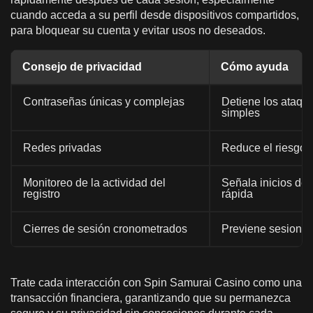
cuando acceda a su perfil desde dispositivos compartidos,
para bloquear su cuenta y evitar usos no deseados.
Consejo de privacidad
Cómo ayuda
Contraseñas únicas y complejas
Detiene los ataque
simples
Redes privadas
Reduce el riesgo d
Monitoreo de la actividad del
Señala inicios de
registro
rápida
Cierres de sesión cronometrados
Previene sesiones 
Trate cada interacción con Spin Samurai Casino como una
transacción financiera, garantizando que su permanezca