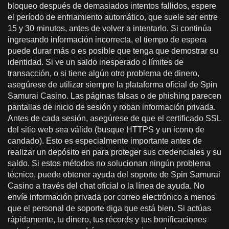
bloqueo después de demasiados intentos fallidos, espere
el período de enfriamiento automático, que suele ser entre
15 y 30 minutos, antes de volver a intentarlo. Si continúa
ingresando información incorrecta, el tiempo de espera
puede durar más o es posible que tenga que demostrar su
identidad. Si ve un saldo inesperado o límites de
transacción, o si tiene algún otro problema de dinero,
asegúrese de utilizar siempre la plataforma oficial de Spin
Samurai Casino. Las páginas falsas o de phishing parecen
pantallas de inicio de sesión y roban información privada.
Antes de cada sesión, asegúrese de que el certificado SSL
del sitio web sea válido (busque HTTPS y un icono de
candado). Esto es especialmente importante antes de
realizar un depósito en para proteger sus credenciales y su
saldo. Si estos métodos no solucionan ningún problema
técnico, puede obtener ayuda del soporte de Spin Samurai
Casino a través del chat oficial o la línea de ayuda. No
envíe información privada por correo electrónico a menos
que el personal de soporte diga que está bien. Si actúas
rápidamente, tu dinero, tus récords y tus bonificaciones