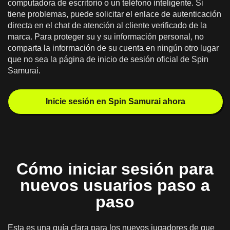
computadora de escritorio o un teléfono inteligente. Si
tiene problemas, puede solicitar el enlace de autenticación
directa en el chat de atención al cliente verificado de la
marca. Para proteger su y su información personal, no
comparta la información de su cuenta en ningún otro lugar
que no sea la página de inicio de sesión oficial de Spin
Samurai.
Inicie sesión en Spin Samurai ahora
Cómo iniciar sesión para
nuevos usuarios paso a
paso
Esta es una guía clara para los nuevos jugadores de que