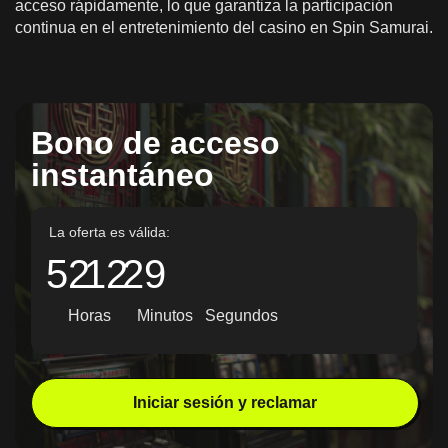
acceso rápidamente, lo que garantiza la participación
continua en el entretenimiento del casino en Spin Samurai.
Bono de acceso
instantáneo
La oferta es válida:
52
12
28
Horas
Minutos
Segundos
Iniciar sesión y reclamar