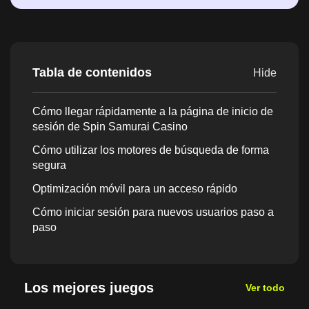
Tabla de contenidos
Hide
Cómo llegar rápidamente a la página de inicio de
sesión de Spin Samurai Casino
Cómo utilizar los motores de búsqueda de forma
segura
Optimización móvil para un acceso rápido
Cómo iniciar sesión para nuevos usuarios paso a
paso
Cómo recuperar su nombre de usuario y
contraseña
Los mejores juegos
Ver todo
Cómo restablecer una contraseña que olvidaste