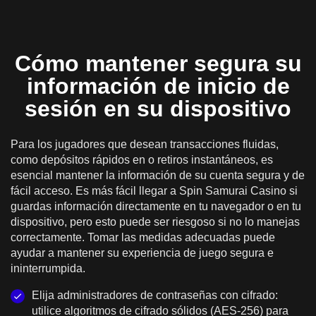
Cómo mantener segura su
información de inicio de
sesión en su dispositivo
Para los jugadores que desean transacciones fluidas,
como depósitos rápidos en o retiros instantáneos, es
esencial mantener la información de su cuenta segura y de
fácil acceso. Es más fácil llegar a Spin Samurai Casino si
guardas información directamente en tu navegador o en tu
dispositivo, pero esto puede ser riesgoso si no lo manejas
correctamente. Tomar las medidas adecuadas puede
ayudar a mantener su experiencia de juego segura e
ininterrumpida.
Elija administradores de contraseñas con cifrado:
utilice algoritmos de cifrado sólidos (AES-256) para