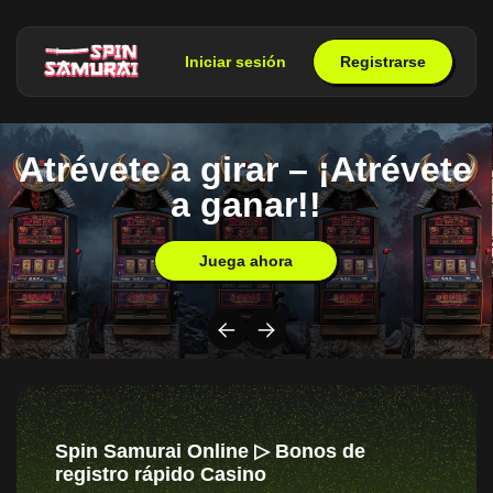
Iniciar sesión
Registrarse
Atrévete a girar – ¡Atrévete
a ganar!!
Juega ahora
Spin Samurai Online ▷ Bonos de
registro rápido Casino