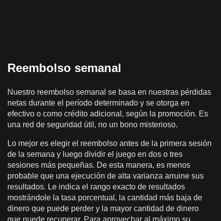
Reembolso semanal
Nuestro reembolso semanal se basa en nuestras pérdidas
netas durante el período determinado y se otorga en
efectivo o como crédito adicional, según la promoción. Es
una red de seguridad útil, no un bono misterioso.
Lo mejor es elegir el reembolso antes de la primera sesión
de la semana y luego dividir el juego en dos o tres
sesiones más pequeñas. De esta manera, es menos
probable que una ejecución de alta varianza arruine sus
resultados. Le indica el rango exacto de resultados
mostrándole la tasa porcentual, la cantidad más baja de
dinero que puede perder y la mayor cantidad de dinero
que puede recuperar. Para aprovechar al máximo su