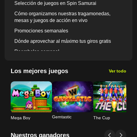
Selección de juegos en Spin Samurai
Cómo organizamos nuestras tragamonedas,
mesas y juegos de acción en vivo
Promociones semanales
Dónde aprovechar al máximo tus giros gratis
Reembolso semanal
Torneos semanales
Los mejores juegos
Ver todo
Programa VIP en Spin Samurai Casino
Qué significa nuestro estado VIP en Spin
Samurai Casino
Seguridad y protección
Cómo Spin Samurai Casino mantiene su cuenta
Gemtastic
y su dinero seguros
Mega Boy
The Cup
Experiencia móvil
Nuestros ganadores