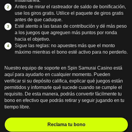
instantánea.
Antes de mirar el rastreador de saldo de bonificación,
use los giros gratis. Utilice el paquete de giros gratis
antes de que caduque.
Esté atento a las tasas de contribución y dé más peso
a los juegos que agreguen más puntos por ronda
hacia el objetivo.
Sigue las reglas: no apuestes más que el monto
máximo mientras el bono esté activo para no perderlo.
Nuestro equipo de soporte en Spin Samurai Casino está
aquí para ayudarlo en cualquier momento. Pueden
verificar si su depósito califica, explicar qué juegos están
permitidos y informarle qué sucede cuando se cumple el
requisito. De esta manera, podrás convertir fácilmente tu
bono en efectivo que podrás retirar y seguir jugando en tu
tiempo libre.
Reclama tu bono