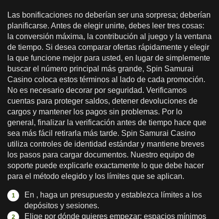
Las bonificaciones no deberían ser una sorpresa; deberían
planificarse. Antes de elegir unirte, debes leer tres cosas:
la conversión máxima, la contribución al juego y la ventana
de tiempo. Si desea comparar ofertas rápidamente y elegir
la que funcione mejor para usted, en lugar de simplemente
buscar el número principal más grande, Spin Samurai
Casino coloca estos términos al lado de cada promoción.
No es necesario decorar por seguridad. Verificamos
cuentas para proteger saldos, detener devoluciones de
cargos y mantener los pagos sin problemas. Por lo
general, finalizar la verificación antes de tiempo hace que
sea más fácil retirarla más tarde. Spin Samurai Casino
utiliza controles de identidad estándar y mantiene breves
los pasos para cargar documentos. Nuestro equipo de
soporte puede explicarle exactamente lo que debe hacer
para el método elegido y los límites que se aplican.
En , haga un presupuesto y establezca límites a los
depósitos y sesiones.
Elige por dónde quieres empezar: espacios mínimos