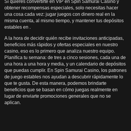
Si quieres convertirte en VIP en Spin Samurai Casino y
obtener recompensas especiales, solo necesitas hacer
una cosa cada vez: jugar juegos con dinero real en la
misma cuenta, al mismo tiempo, y mantener tus depósitos
estables en .
A la hora de decidir quién recibe invitaciones anticipadas,
beneficios más rápidos y ofertas especiales en nuestro
casino, eso es lo primero que analiza nuestro equipo.
Planifica tu semana: de tres a cinco sesiones, cada una de
una hora a una hora y media, y un calendario de depósitos
que puedas cumplir. En Spin Samurai Casino, los patrones
de juego estables nos ayudan a descubrir rápidamente lo
que te gusta. De esta manera, podemos brindarte
beneficios que se basan en cómo juegas realmente en
lugar de enviarte promociones generales que no se
aplican.