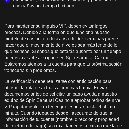
campañas por tiempo limitado.
Para mantener su impulso VIP, deben evitar largas
brechas. Debido a la forma en que funciona nuestro
modelo de casino, un descanso de dos semanas puede
hacer que el movimiento de niveles sea más lento de lo
que piensas. Si sabes que estarás ausente por un tiempo,
puedes avisarle al soporte en Spin Samurai Casino.
Estaremos atentos a tu cuenta para que tu próxima sesión
transcurra sin problemas.
La verificación debe realizarse con anticipación para
obtener la ruta de actualización más limpia. Enviar
documentos antes de solicitar un pago ayuda a nuestro
equipo de Spin Samurai Casino a aprobar retiros de nivel
VIP rápidamente, sin tener que esperar hasta el último
minuto. Cuando juegues desde , asegúrate de que la
información de tu cuenta (nombre, dirección y propiedad
del método de pago) sea exactamente la misma que la de