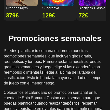
Dragons Myth
Supernova
Blackjack Classic 55
379€
129€
72€
Promociones semanales
Puedes planificar tu semana en torno a nuestras
promociones semanales, que incluyen giros gratis,
reembolsos y torneos. Primero reclama nuestras rondas
gratuitas semanales y luego elige si las extenderás con
reembolso o intentarás llegar a la cima de la tabla de
clasificación. Esto te brinda la mayor cantidad de tiempo
de juego con el menor riesgo.
Colocamos el calendario de promoción semanal en tu
cuenta de Spin Samurai Casino cada semana para que
puedas planificar cuándo realizar depósitos, reclamar
bonos y registrarte en eventos para no incumplir ninguna