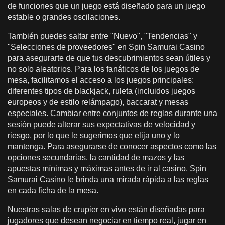
de funciones que un juego está diseñado para un juego
estable o grandes oscilaciones.
También puedes saltar entre "Nuevo", "Tendencias" y
"Selecciones de proveedores" en Spin Samurai Casino
para asegurarte de que tus descubrimientos sean útiles y
no solo aleatorios. Para los fanáticos de los juegos de
mesa, facilitamos el acceso a los juegos principales:
diferentes tipos de blackjack, ruleta (incluidos juegos
europeos y de estilo relámpago), baccarat y mesas
especiales. Cambiar entre conjuntos de reglas durante una
sesión puede alterar sus expectativas de velocidad y
riesgo, por lo que le sugerimos que elija uno y lo
mantenga. Para asegurarse de conocer aspectos como las
opciones secundarias, la cantidad de mazos y las
apuestas mínimas y máximas antes de ir al casino, Spin
Samurai Casino le brinda una mirada rápida a las reglas
en cada ficha de la mesa.
Nuestras salas de crupier en vivo están diseñadas para
jugadores que desean negociar en tiempo real, jugar en