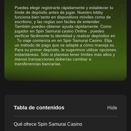
Puedes elegir registrarte rápidamente y establecer tu
límite de depósito antes de jugar. Nuestro lobby
funciona bien tanto en dispositivos móviles como de
escritorio, y las reglas son fáciles de entender.
También puedes obtener ayuda rápidamente. Como
jugador en Spin Samurai casino Online , puedes
verificar fácilmente tu identidad y realizar depósitos en
. Tu viaje comienza en en Spin Samurai Casino. Elija
un método de pago que se adapte a cómo maneja su .
Para su primer depósito, le sugerimos utilizar opciones
instantáneas. Sólo si planeas tener límites más altos y
menos transacciones deberías cambiar a
transferencias bancarias.
Tabla de contenidos
Hide
Qué ofrece Spin Samurai Casino