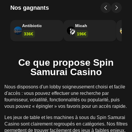
Expérience mobile
Nos gagnants
Événements spéciaux
La façon dont fonctionne notre format
Antibiotic
Micah
B
d'événement au Spin Samurai Casino
336€
196€
Gagnants du casino Spin Samurai : les joueurs
de gagnent beaucoup d'argent !
Comment choisir un casino en ligne sûr
Ce que propose Spin
Comment juger rapidement Spin Samurai Casino
Samurai Casino
Nous disposons d'un lobby soigneusement choisi et facile
d'accès : vous pouvez effectuer une recherche par
fournisseur, volatilité, fonctionnalités ou popularité, puis
vous pouvez « épingler » vos favoris pour un accès rapide.
Les jeux de table et les machines à sous du Spin Samurai
Casino sont clairement regroupés en catégories. Nos filtres
permettent de trouver facilement des jeux à faibles enjeux,