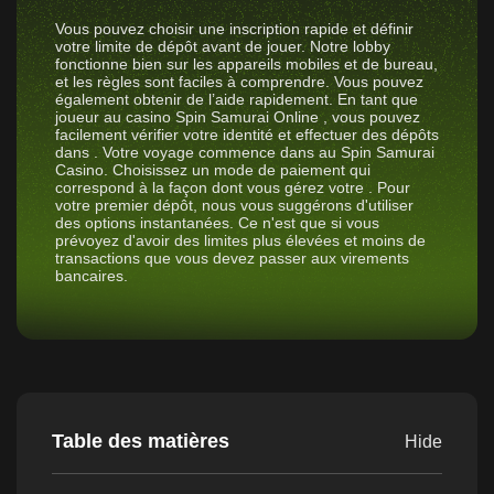
Vous pouvez choisir une inscription rapide et définir
votre limite de dépôt avant de jouer. Notre lobby
fonctionne bien sur les appareils mobiles et de bureau,
et les règles sont faciles à comprendre. Vous pouvez
également obtenir de l’aide rapidement. En tant que
joueur au casino Spin Samurai Online , vous pouvez
facilement vérifier votre identité et effectuer des dépôts
dans . Votre voyage commence dans au Spin Samurai
Casino. Choisissez un mode de paiement qui
correspond à la façon dont vous gérez votre . Pour
votre premier dépôt, nous vous suggérons d'utiliser
des options instantanées. Ce n'est que si vous
prévoyez d'avoir des limites plus élevées et moins de
transactions que vous devez passer aux virements
bancaires.
Table des matières
Hide