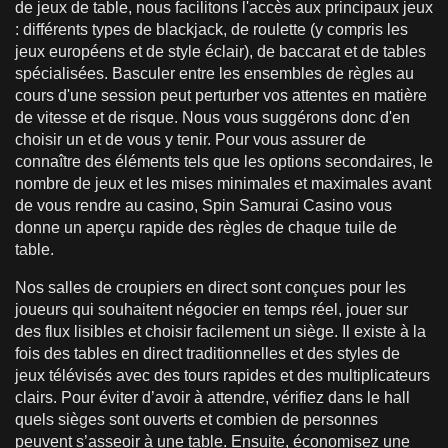
de jeux de table, nous facilitons l'accès aux principaux jeux
: différents types de blackjack, de roulette (y compris les
jeux européens et de style éclair), de baccarat et de tables
spécialisées. Basculer entre les ensembles de règles au
cours d'une session peut perturber vos attentes en matière
de vitesse et de risque. Nous vous suggérons donc d'en
choisir un et de vous y tenir. Pour vous assurer de
connaître des éléments tels que les options secondaires, le
nombre de jeux et les mises minimales et maximales avant
de vous rendre au casino, Spin Samurai Casino vous
donne un aperçu rapide des règles de chaque tuile de
table.
Nos salles de croupiers en direct sont conçues pour les
joueurs qui souhaitent négocier en temps réel, jouer sur
des flux lisibles et choisir facilement un siège. Il existe à la
fois des tables en direct traditionnelles et des styles de
jeux télévisés avec des tours rapides et des multiplicateurs
clairs. Pour éviter d’avoir à attendre, vérifiez dans le hall
quels sièges sont ouverts et combien de personnes
peuvent s’asseoir à une table. Ensuite, économisez une