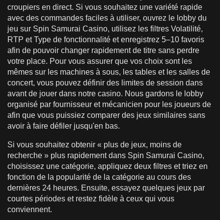
croupiers en direct. Si vous souhaitez une variété rapide
avec des commandes faciles à utiliser, ouvrez le lobby du
jeu sur Spin Samurai Casino, utilisez les filtres Volatilité,
RTP et Type de fonctionnalité et enregistrez 5–10 favoris
afin de pouvoir changer rapidement de titre sans perdre
votre place. Pour vous assurer que vos choix sont les
mêmes sur les machines à sous, les tables et les salles de
concert, vous pouvez définir des limites de session dans
avant de jouer dans notre casino. Nous gardons le lobby
organisé par fournisseur et mécanicien pour les joueurs de
afin que vous puissiez comparer des jeux similaires sans
avoir à faire défiler jusqu'en bas.
Si vous souhaitez obtenir « plus de jeux, moins de
recherche » plus rapidement dans Spin Samurai Casino,
choisissez une catégorie, appliquez deux filtres et triez en
fonction de la popularité de la catégorie au cours des
dernières 24 heures. Ensuite, essayez quelques jeux par
courtes périodes et restez fidèle à ceux qui vous
conviennent.