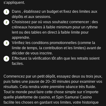
s'appliquent.
Dans , établissez un budget et fixez des limites aux
dépôts et aux sessions.
Choisissez par où vous souhaitez commencer : des
créneaux horaires à faible minimum pour un rythme
lent ou des tables en direct à faible limite pour
apprendre.
Vérifiez les conditions promotionnelles (comme la
limite de temps, la contribution et les limites) avant de
décider de vous inscrire.
Effectuez la vérification tôt afin que les retraits soient
faciles.
Commencez par un petit dépôt, essayez deux ou trois jeux,
puis faites une pause de 20–30 minutes pour examiner vos
résultats. Cela rendra votre première séance très fluide.
Tout le monde peut faire cette chose simple sur n'importe
quelle plateforme de casino, et Spin Samurai Casino
facilite les choses en gardant vos limites, votre historique