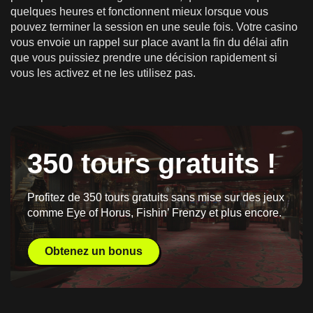
quelques heures et fonctionnent mieux lorsque vous
pouvez terminer la session en une seule fois. Votre casino
vous envoie un rappel sur place avant la fin du délai afin
que vous puissiez prendre une décision rapidement si
vous les activez et ne les utilisez pas.
350 tours gratuits !
Profitez de 350 tours gratuits sans mise sur des jeux
comme Eye of Horus, Fishin’ Frenzy et plus encore.
Obtenez un bonus