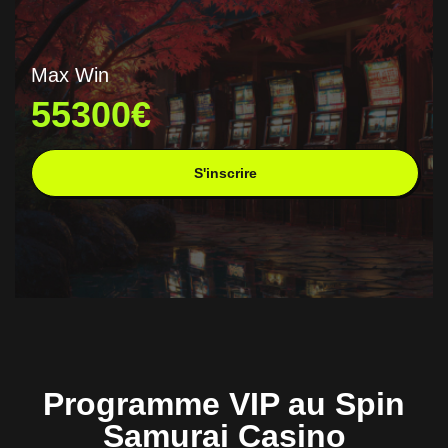
Max Win
55300€
S'inscrire
Programme VIP au Spin
Samurai Casino