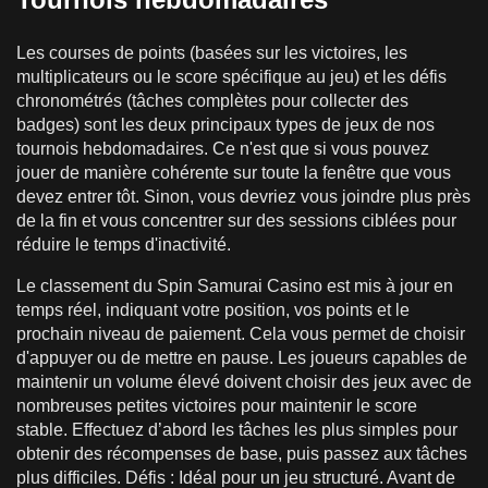
Les courses de points (basées sur les victoires, les
multiplicateurs ou le score spécifique au jeu) et les défis
chronométrés (tâches complètes pour collecter des
badges) sont les deux principaux types de jeux de nos
tournois hebdomadaires. Ce n'est que si vous pouvez
jouer de manière cohérente sur toute la fenêtre que vous
devez entrer tôt. Sinon, vous devriez vous joindre plus près
de la fin et vous concentrer sur des sessions ciblées pour
réduire le temps d'inactivité.
Le classement du Spin Samurai Casino est mis à jour en
temps réel, indiquant votre position, vos points et le
prochain niveau de paiement. Cela vous permet de choisir
d'appuyer ou de mettre en pause. Les joueurs capables de
maintenir un volume élevé doivent choisir des jeux avec de
nombreuses petites victoires pour maintenir le score
stable. Effectuez d’abord les tâches les plus simples pour
obtenir des récompenses de base, puis passez aux tâches
plus difficiles. Défis : Idéal pour un jeu structuré. Avant de