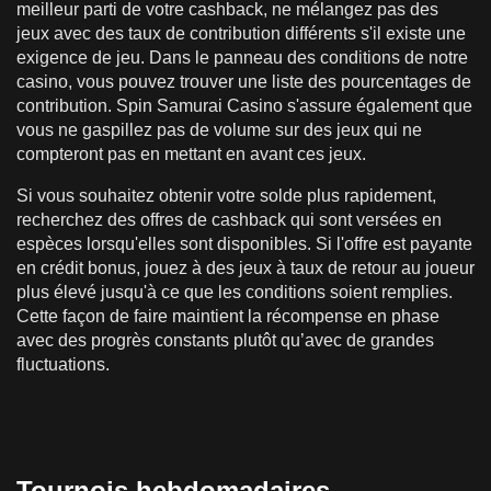
meilleur parti de votre cashback, ne mélangez pas des
jeux avec des taux de contribution différents s'il existe une
exigence de jeu. Dans le panneau des conditions de notre
casino, vous pouvez trouver une liste des pourcentages de
contribution. Spin Samurai Casino s'assure également que
vous ne gaspillez pas de volume sur des jeux qui ne
compteront pas en mettant en avant ces jeux.
Si vous souhaitez obtenir votre solde plus rapidement,
recherchez des offres de cashback qui sont versées en
espèces lorsqu'elles sont disponibles. Si l'offre est payante
en crédit bonus, jouez à des jeux à taux de retour au joueur
plus élevé jusqu'à ce que les conditions soient remplies.
Cette façon de faire maintient la récompense en phase
avec des progrès constants plutôt qu’avec de grandes
fluctuations.
Tournois hebdomadaires