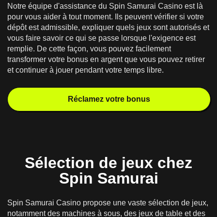
Notre équipe d'assistance du Spin Samurai Casino est là
pour vous aider à tout moment. Ils peuvent vérifier si votre
dépôt est admissible, expliquer quels jeux sont autorisés et
vous faire savoir ce qui se passe lorsque l'exigence est
remplie. De cette façon, vous pouvez facilement
transformer votre bonus en argent que vous pouvez retirer
et continuer à jouer pendant votre temps libre.
Réclamez votre bonus
Sélection de jeux chez
Spin Samurai
Spin Samurai Casino propose une vaste sélection de jeux,
notamment des machines à sous, des jeux de table et des