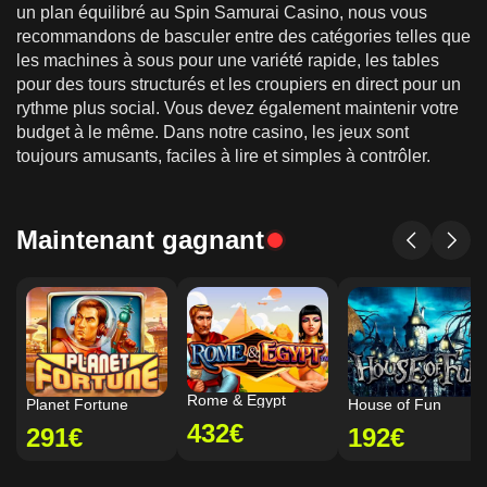
un plan équilibré au Spin Samurai Casino, nous vous
recommandons de basculer entre des catégories telles que
les machines à sous pour une variété rapide, les tables
pour des tours structurés et les croupiers en direct pour un
rythme plus social. Vous devez également maintenir votre
budget à le même. Dans notre casino, les jeux sont
toujours amusants, faciles à lire et simples à contrôler.
Maintenant gagnant
Rome & Egypt
Planet Fortune
House of Fun
432€
291€
192€