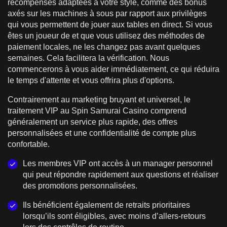
récompenses adaptées à votre style, comme des bonus
axés sur les machines à sous par rapport aux privilèges
qui vous permettent de jouer aux tables en direct. Si vous
êtes un joueur de et que vous utilisez des méthodes de
paiement locales, ne les changez pas avant quelques
semaines. Cela facilitera la vérification. Nous
commencerons à vous aider immédiatement, ce qui réduira
le temps d'attente et vous offrira plus d'options.
Contrairement au marketing bruyant et universel, le
traitement VIP au Spin Samurai Casino comprend
généralement un service plus rapide, des offres
personnalisées et une confidentialité de compte plus
confortable.
Les membres VIP ont accès à un manager personnel
qui peut répondre rapidement aux questions et réaliser
des promotions personnalisées.
Ils bénéficient également de retraits prioritaires
lorsqu’ils sont éligibles, avec moins d’allers-retours