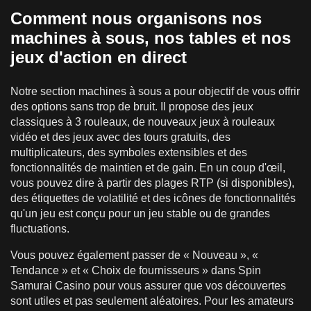
Comment nous organisons nos
machines à sous, nos tables et nos
jeux d'action en direct
Notre section machines à sous a pour objectif de vous offrir
des options sans trop de bruit. Il propose des jeux
classiques à 3 rouleaux, de nouveaux jeux à rouleaux
vidéo et des jeux avec des tours gratuits, des
multiplicateurs, des symboles extensibles et des
fonctionnalités de maintien et de gain. En un coup d'œil,
vous pouvez dire à partir des plages RTP (si disponibles),
des étiquettes de volatilité et des icônes de fonctionnalités
qu'un jeu est conçu pour un jeu stable ou de grandes
fluctuations.
Vous pouvez également passer de « Nouveau », «
Tendance » et « Choix de fournisseurs » dans Spin
Samurai Casino pour vous assurer que vos découvertes
sont utiles et pas seulement aléatoires. Pour les amateurs