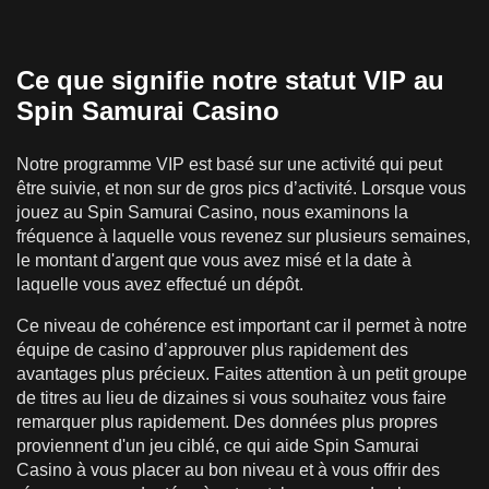
Ce que signifie notre statut VIP au
Spin Samurai Casino
Notre programme VIP est basé sur une activité qui peut
être suivie, et non sur de gros pics d’activité. Lorsque vous
jouez au Spin Samurai Casino, nous examinons la
fréquence à laquelle vous revenez sur plusieurs semaines,
le montant d'argent que vous avez misé et la date à
laquelle vous avez effectué un dépôt.
Ce niveau de cohérence est important car il permet à notre
équipe de casino d’approuver plus rapidement des
avantages plus précieux. Faites attention à un petit groupe
de titres au lieu de dizaines si vous souhaitez vous faire
remarquer plus rapidement. Des données plus propres
proviennent d'un jeu ciblé, ce qui aide Spin Samurai
Casino à vous placer au bon niveau et à vous offrir des