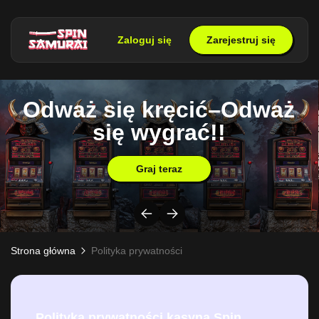
Zaloguj się
Zarejestruj się
Odważ się kręcić–Odważ
się wygrać!!
Graj teraz
Strona główna
Polityka prywatności
Polityka prywatności kasyna Spin