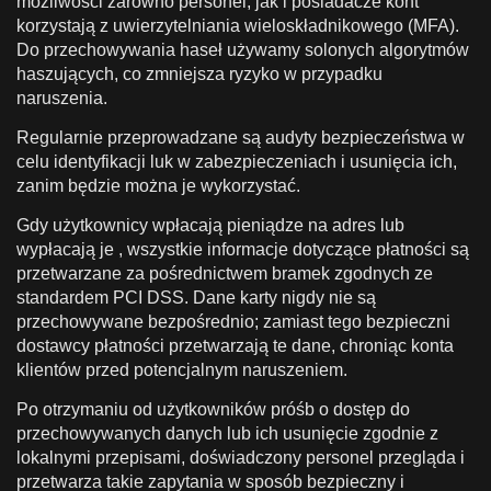
możliwości zarówno personel, jak i posiadacze kont
korzystają z uwierzytelniania wieloskładnikowego (MFA).
Do przechowywania haseł używamy solonych algorytmów
haszujących, co zmniejsza ryzyko w przypadku
naruszenia.
Regularnie przeprowadzane są audyty bezpieczeństwa w
celu identyfikacji luk w zabezpieczeniach i usunięcia ich,
zanim będzie można je wykorzystać.
Gdy użytkownicy wpłacają pieniądze na adres lub
wypłacają je , wszystkie informacje dotyczące płatności są
przetwarzane za pośrednictwem bramek zgodnych ze
standardem PCI DSS. Dane karty nigdy nie są
przechowywane bezpośrednio; zamiast tego bezpieczni
dostawcy płatności przetwarzają te dane, chroniąc konta
klientów przed potencjalnym naruszeniem.
Po otrzymaniu od użytkowników próśb o dostęp do
przechowywanych danych lub ich usunięcie zgodnie z
lokalnymi przepisami, doświadczony personel przegląda i
przetwarza takie zapytania w sposób bezpieczny i