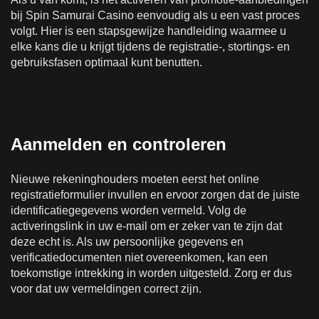
reguliere spelers
bij Spin Samurai Casino eenvoudig als u een vast proces
volgt. Hier is een stapsgewijze handleiding waarmee u
Gelaagde vooruitgang en speciale voordelen
elke kans die u krijgt tijdens de registratie-, stortings- en
gebruiksfasen optimaal kunt benutten.
Het meeste uit de voortdurende waarde halen
Spin Samurai Bonussen Met Andere Online
Casino's Vergelijken
Bonusverzameling op mobiele apparaten voor
Aanmelden en controleren
spelers vanaf
Geoptimaliseerde toegang tot toonaangevende
Nieuwe rekeninghouders moeten eerst het online
apparaten
registratieformulier invullen en ervoor zorgen dat de juiste
Snelle tips voor optimalisatie
identificatiegegevens worden vermeld. Volg de
activeringslink in uw e-mail om er zeker van te zijn dat
Hoe u het meeste uit uw gebruiker kunt halen met
deze echt is. Als uw persoonlijke gegevens en
Spin Samurai
verificatiedocumenten niet overeenkomen, kan een
Veel voorkomende fouten die u moet vermijden
toekomstige intrekking in worden uitgesteld. Zorg er dus
bij het claimen van Spin Samurai Casino
voor dat uw vermeldingen correct zijn.
Bonussen