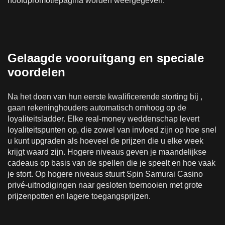
hoofdpromotiepagina worden weergegeven.
Gelaagde vooruitgang en speciale
voordelen
Na het doen van hun eerste kwalificerende storting bij ,
gaan rekeninghouders automatisch omhoog op de
loyaliteitsladder. Elke real-money weddenschap levert
loyaliteitspunten op, die zowel van invloed zijn op hoe snel
u kunt upgraden als hoeveel de prijzen die u elke week
krijgt waard zijn. Hogere niveaus geven je maandelijkse
cadeaus op basis van de spellen die je speelt en hoe vaak
je stort. Op hogere niveaus stuurt Spin Samurai Casino
privé-uitnodigingen naar gesloten toernooien met grote
prijzenpotten en lagere toegangsprijzen.