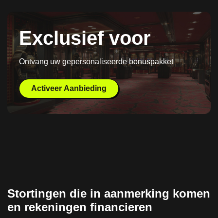
Exclusief voor
Ontvang uw gepersonaliseerde bonuspakket
Activeer Aanbieding
Stortingen die in aanmerking komen
en rekeningen financieren