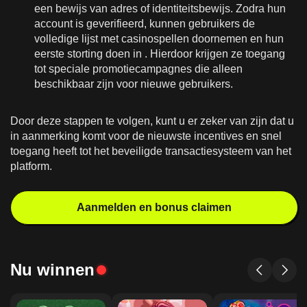
een bewijs van adres of identiteitsbewijs. Zodra hun
account is geverifieerd, kunnen gebruikers de
volledige lijst met casinospellen doornemen en hun
eerste storting doen in . Hierdoor krijgen ze toegang
tot speciale promotiecampagnes die alleen
beschikbaar zijn voor nieuwe gebruikers.
Door deze stappen te volgen, kunt u er zeker van zijn dat u
in aanmerking komt voor de nieuwste incentives en snel
toegang heeft tot het beveiligde transactiesysteem van het
platform.
Aanmelden en bonus claimen
Nu winnen