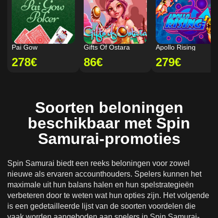
Pai Gow
Gifts Of Ostara
Apollo Rising
278€
86€
279€
Soorten beloningen
beschikbaar met Spin
Samurai-promoties
Spin Samurai biedt een reeks beloningen voor zowel
nieuwe als ervaren accounthouders. Spelers kunnen het
maximale uit hun balans halen en hun spelstrategieën
verbeteren door te weten wat hun opties zijn. Het volgende
is een gedetailleerde lijst van de soorten voordelen die
vaak worden aangeboden aan spelers in Spin Samurai-