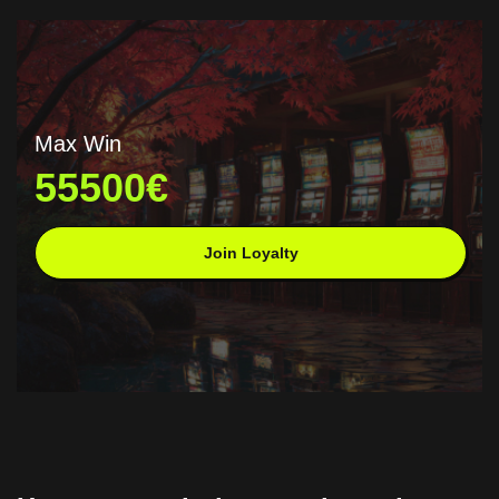
Max Win
55500€
Join Loyalty