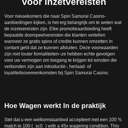
voor inzetvereisten
Voor nieuwkomers die naar Spin Samurai Casino-
aanbiedingen kijken, is het erg belangrijk om te weten wat
de inzetvereisten zijn. Elke promotieaanbieding heeft
bepaalde doorspeelvereisten die klanten vertellen
wanneer ze gratis spins of credits kunnen omzetten in
contant geld dat ze kunnen afsluiten. Deze voorwaarden
zijn niet louter formaliteiten–ze hebben echte gevolgen
voor uw vermogen om toegang te krijgen tot winsten die
verbonden zijn aan introductie-, herlaad- of
loyaliteitsovereenkomsten bij Spin Samurai Casino.
Hoe Wagen werkt In de praktijk
Stel dat u een welkomstaanbod accepteert met een 100 %
match to 100 (_sc0_) with a 45x wagering condition. This