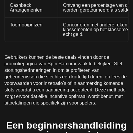
Cashback
Ontvang een percentage van de n
Arrangementen
worden geretourneerd als saldo.
Toernooiprijzen
Concurreren met andere rekenin
klassementen op het klassement 
echt geld.
Gebruikers kunnen de beste deals vinden door de
promotiepagina van Spin Samurai vaak te bekijken. Stel
stortingsherinneringen in om te profiteren van
gebeurtenissen die slechts een korte tijd duren, en lees de
voorwaarden voor inzetratio's of in aanmerking komende
slots voordat u een aanbieding accepteert. Deze methode
zorgt ervoor dat elke incentive optimaal wordt benut, met
uitbetalingen die specifiek zijn voor spelers.
Een beginnershandleiding