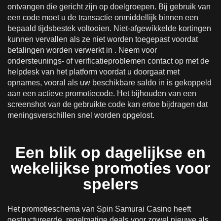
ontvangen die gericht zijn op doelgroepen. Bij gebruik van
een code moet u de transactie onmiddellijk binnen een
bepaald tijdsbestek voltooien. Niet-afgewikkelde kortingen
kunnen vervallen als ze niet worden toegepast voordat
betalingen worden verwerkt in . Neem voor
ondersteunings- of verificatieproblemen contact op met de
helpdesk van het platform voordat u doorgaat met
opnames, vooral als uw beschikbare saldo in is gekoppeld
aan een actieve promotiecode. Het bijhouden van een
screenshot van de gebruikte code kan ertoe bijdragen dat
meningsverschillen snel worden opgelost.
Een blik op dagelijkse en
wekelijkse promoties voor
spelers
Het promotieschema van Spin Samurai Casino heeft
gestructureerde, regelmatige deals voor zowel nieuwe als