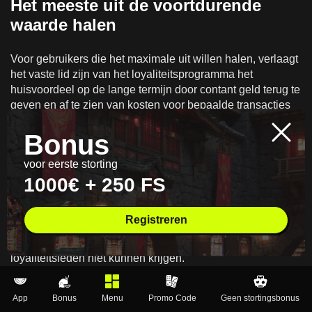
Het meeste uit de voortdurende
waarde halen
Voor gebruikers die het maximale uit willen halen, verlaagt
het vaste lid zijn van het loyaliteitsprogramma het
huisvoordeel op de lange termijn door contant geld terug te
geven en af te zien van kosten voor bepaalde transacties
op basis van hoeveel ze uitgeven. Spelers moeten het
Bonus
loyaliteitsdashboard vaak controleren om er het maximale
uit te halen, aangezien er op elk moment nieuwe voordelen
voor eerste storting
en onderhoudsvereisten kunnen verschijnen. Actieve
1000€ + 250 FS
deelname zorgt ervoor dat je geen kansen mist, vooral niet
als de puntenwinst zo nu en dan stijgt. De beste manier om
meer geld te krijgen in de loop van de tijd bij Spin Samurai
Registreren
Casino is om uw hoge status te behouden. Dit geeft u ook
toegang tot een gepersonaliseerde service die niet-
loyaliteitsleden niet kunnen krijgen.
App
Bonus
Menu
Promo Code
Geen stortingsbonus
Spin Samurai Bonussen