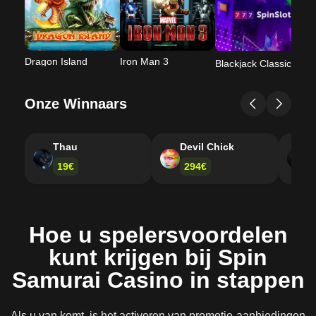
Hoe Wagen werkt In de praktijk
Belangrijke tips voor spelers
Vereisten om extra beloningen te ontvangen
Dragon Island
Iron Man 3
Blackjack Classic 17
Belangrijke Voorwaarden Voor Deelname
Stortingen die in aanmerking komen en
Onze Winnaars
rekeningen financieren
Hoe u promotiecodes op de site kunt gebruiken
Thau
Devil Chick
S
Uw code vinden en gebruiken
19€
294€
Tips voor gebruikers
Een blik op dagelijkse en wekelijkse promoties
voor spelers
Hoe u spelersvoordelen
kunt krijgen bij Spin
Overzicht van terugkerende campagnes
Samurai Casino in stappen
Aanbevelingen voor het maximaliseren van uw
retourzendingen
Voordelen van het loyaliteitsprogramma voor
Als u van komt, is het activeren van promotie-aanbiedingen