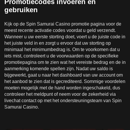
Promotiecodes invoeren en
gebruiken
Kijk op de Spin Samurai Casino promotie pagina voor de
meest recente activatie codes voordat u geld verzendt.
Wanneer u uw eerste storting doet, voert u de juiste code in
het juiste veld in en zorgt u ervoor dat uw storting op
minimaal het minimumbedrag is. Om te voorkomen dat u
iets mist, controleert u de voorwaarden op de specifieke
promotiepagina om te zien wat het vereiste bedrag en de in
aanmerking komende spellen zijn. Nadat uw saldo is
bijgewerkt, gaat u naar het dashboard van uw account om
het aanbod te zien dat is gecrediteerd. Sommige voordelen
moeten mogelijk met de hand worden ingeschakeld, dus
controleer het meldpunt of neem voor de zekerheid via
livechat contact op met het ondersteuningsteam van Spin
Samurai Casino.