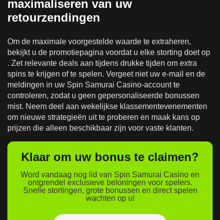
maximaliseren van uw
retourzendingen
Om de maximale voorgestelde waarde te extraheren,
bekijkt u de promotiepagina voordat u elke storting doet op
. Zet relevante deals aan tijdens drukke tijden om extra
spins te krijgen of te spelen. Vergeet niet uw e-mail en de
meldingen in uw Spin Samurai Casino-account te
controleren, zodat u geen gepersonaliseerde bonussen
mist. Neem deel aan wekelijkse klassementevenementen
om nieuwe strategieën uit te proberen en maak kans op
prijzen die alleen beschikbaar zijn voor vaste klanten.
Klaar om uw bonus te claimen?
Word vandaag nog lid van Spin Samurai Casino en
ontgrendel exclusieve beloningen voor spelers.
Snelle stortingen, grote bonussen en direct spelen
wachten op u!