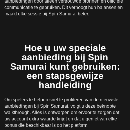
in de gaten
aanbiedingen door alleen vertrouwde bronnen en officiële
communicatie te gebruiken. Dit verhoogt hun balansen en
maakt elke sessie bij Spin Samurai beter.
Hoe u uw speciale
aanbieding bij Spin
Samurai kunt gebruiken:
een stapsgewijze
handleiding
Om spelers te helpen snel te profiteren van de nieuwste
aanbiedingen bij Spin Samurai, volgt u deze beknopte
walkthrough. Alles is ontworpen om ervoor te zorgen dat
uw account extra waarde krijgt en dat u geniet van elke
bonus die beschikbaar is op het platform.