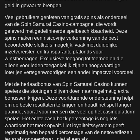
geld in gevaar te brengen.
Veel gebruikers genieten van gratis spins als onderdeel
van de Spin Samurai Casino-campagne, die wordt
geleverd met gedefinieerde spelbeschikbaarheid. Deze
spins maken een risicovrije verkenning van de best
beoordeelde slottitels mogelijk, vaak met duidelijke
inzetvereisten en transparante plafonds voor
winstbedragen. Exclusieve toegang tot toernooien die
alleen voor leden toegankelijk zijn en hoogwaardige
loterijen vertegenwoordigen een ander impactvol voordeel.
Met de herlaadbonus van Spin Samurai Casino kunnen
spelers die stortingen blijven doen naar regelmatig extra
bonussen krijgen. Deze voortdurende ondersteuning helpt
om de beste resultaten te krijgen en houdt het spel langer
gaande, vooral voor mensen die veel op het casinoplatform
spelen. Het echte cash-back percentage is nog iets
waardoor het merk opvalt. Het loyaliteitssysteem geeft
regelmatig een bepaald percentage van de nettoverliezen
terug als opneembaar , niet alleen als