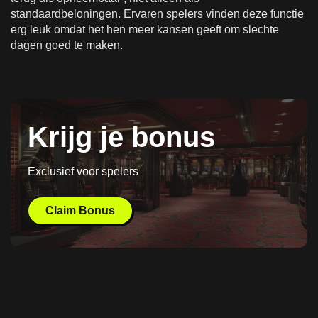
standaardbeloningen. Ervaren spelers vinden deze functie
erg leuk omdat het hen meer kansen geeft om slechte
dagen goed te maken.
Krijg je bonus
Exclusief voor spelers
Claim Bonus