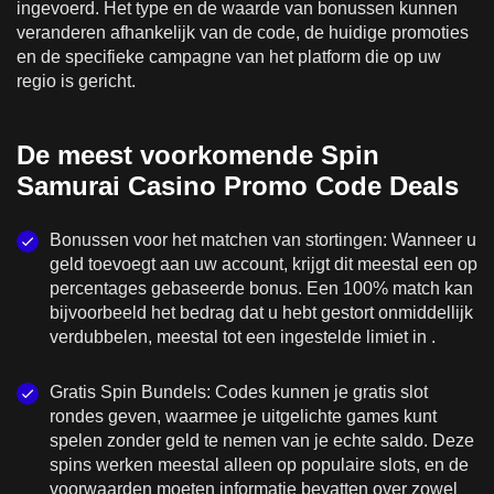
ingevoerd. Het type en de waarde van bonussen kunnen
veranderen afhankelijk van de code, de huidige promoties
en de specifieke campagne van het platform die op uw
regio is gericht.
De meest voorkomende Spin
Samurai Casino Promo Code Deals
Bonussen voor het matchen van stortingen: Wanneer u
geld toevoegt aan uw account, krijgt dit meestal een op
percentages gebaseerde bonus. Een 100% match kan
bijvoorbeeld het bedrag dat u hebt gestort onmiddellijk
verdubbelen, meestal tot een ingestelde limiet in .
Gratis Spin Bundels: Codes kunnen je gratis slot
rondes geven, waarmee je uitgelichte games kunt
spelen zonder geld te nemen van je echte saldo. Deze
spins werken meestal alleen op populaire slots, en de
voorwaarden moeten informatie bevatten over zowel