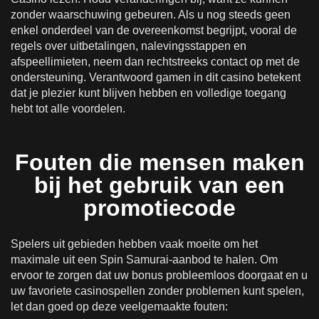
zonder waarschuwing gebeuren. Als u nog steeds geen
enkel onderdeel van de overeenkomst begrijpt, vooral de
regels over uitbetalingen, nalevingsstappen en
afspeellimieten, neem dan rechtstreeks contact op met de
ondersteuning. Verantwoord gamen in dit casino betekent
dat je plezier kunt blijven hebben en volledige toegang
hebt tot alle voordelen.
Fouten die mensen maken
bij het gebruik van een
promotiecode
Spelers uit gebieden hebben vaak moeite om het
maximale uit een Spin Samurai-aanbod te halen. Om
ervoor te zorgen dat uw bonus probleemloos doorgaat en u
uw favoriete casinospellen zonder problemen kunt spelen,
let dan goed op deze veelgemaakte fouten: