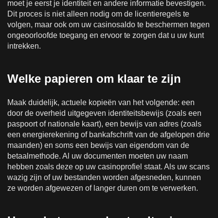
moet je eerst je identiteit en andere informatie bevestigen.
Dit proces is niet alleen nodig om de licentieregels te
volgen, maar ook om uw casinosaldo te beschermen tegen
ongeoorloofde toegang en ervoor te zorgen dat u uw kunt
intrekken.
Welke papieren om klaar te zijn
Maak duidelijk, actuele kopieën van het volgende: een
door de overheid uitgegeven identiteitsbewijs (zoals een
paspoort of nationale kaart), een bewijs van adres (zoals
een energierekening of bankafschrift van de afgelopen drie
maanden) en soms een bewijs van eigendom van de
betaalmethode. Al uw documenten moeten uw naam
hebben zoals deze op uw casinoprofiel staat. Als uw scans
wazig zijn of uw bestanden worden afgesneden, kunnen
ze worden afgewezen of langer duren om te verwerken.