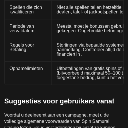
Spellen die zich
Niet alle spellen tellen hetzelfde;
kwalificeren
dealer-, tafel- of jackpotspellen tel
Periode van
Meestal moet je bonussen gebruike
vervaldatum
gekregen. Ongebruikte beloningen e
Regels voor
Stortingen via bepaalde systemen (S
Betaling
aanmerking. Controleer altijd de b
financiert in .
Opnamelimieten
Uitbetalingen van gratis spins of 
(bijvoorbeeld maximaal 50–100 ). 
toegestane bedrag, kunt u het verli
Suggesties voor gebruikers vanaf
Voordat u deelneemt aan een campagne, moet u de
volledige algemene voorwaarden van Spin Samurai
Casino lezen. Houd veranderingen bij, want ze kunnen