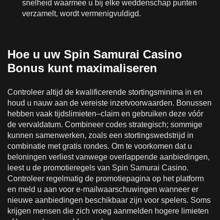
snelheid waarmee u bij elke weddenschap punten
verzamelt, wordt vermenigvuldigd.
Hoe u uw Spin Samurai Casino
Bonus kunt maximaliseren
Controleer altijd de kwalificerende stortingsminima in en
houd u nauw aan de vereiste inzetvoorwaarden. Bonussen
hebben vaak tijdslimieten–claim en gebruiken deze vóór
de vervaldatum. Combineer codes strategisch; sommige
kunnen samenwerken, zoals een stortingswedstrijd in
combinatie met gratis rondes. Om te voorkomen dat u
beloningen verliest vanwege overlappende aanbiedingen,
leest u de promotieregels van Spin Samurai Casino.
Controleer regelmatig de promotiepagina op het platform
en meld u aan voor e-mailwaarschuwingen wanneer er
nieuwe aanbiedingen beschikbaar zijn voor spelers. Soms
krijgen mensen die zich vroeg aanmelden hogere limieten