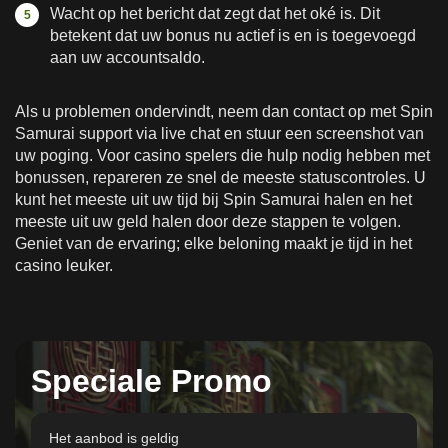
Wacht op het bericht dat zegt dat het oké is. Dit
betekent dat uw bonus nu actief is en is toegevoegd
aan uw accountsaldo.
Als u problemen ondervindt, neem dan contact op met Spin
Samurai support via live chat en stuur een screenshot van
uw poging. Voor casino spelers die hulp nodig hebben met
bonussen, repareren ze snel de meeste statuscontroles. U
kunt het meeste uit uw tijd bij Spin Samurai halen en het
meeste uit uw geld halen door deze stappen te volgen.
Geniet van de ervaring; elke beloning maakt je tijd in het
casino leuker.
Speciale Promo
Het aanbod is geldig