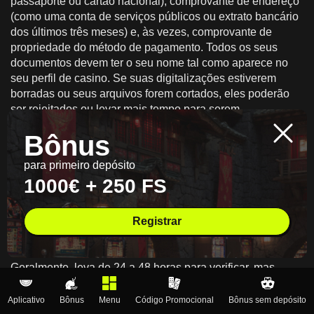
passaporte ou cartão nacional), comprovante de endereço
(como uma conta de serviços públicos ou extrato bancário
dos últimos três meses) e, às vezes, comprovante de
propriedade do método de pagamento. Todos os seus
documentos devem ter o seu nome tal como aparece no
seu perfil de casino. Se suas digitalizações estiverem
borradas ou seus arquivos forem cortados, eles poderão
ser rejeitados ou levar mais tempo para serem
processados.
Bônus
para primeiro depósito
Como terminar o processo
1000€ + 250 FS
Para enviar seus documentos, faça login no Spin Samurai
e vá para a seção de contas. Encontre a aba KYC
Registrar
(Conheça seu Cliente) ou verificação, carregue os
arquivos necessários e aguarde a equipe examiná-los.
Geralmente, leva de 24 a 48 horas para verificar, mas
enviar uma documentação completa e precisa pode
acelerar o processo. Lembre-se de que você não pode
Aplicativo
Bônus
Menu
Código Promocional
Bônus sem depósito
retirar dinheiro de até que a verificação seja feita. Se você