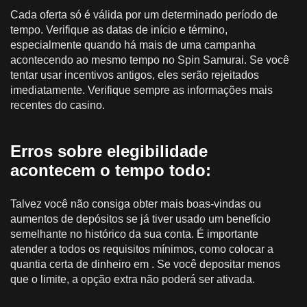
Cada oferta só é válida por um determinado período de
tempo. Verifique as datas de início e término,
especialmente quando há mais de uma campanha
acontecendo ao mesmo tempo no Spin Samurai. Se você
tentar usar incentivos antigos, eles serão rejeitados
imediatamente. Verifique sempre as informações mais
recentes do casino.
Erros sobre elegibilidade
acontecem o tempo todo:
Talvez você não consiga obter mais boas-vindas ou
aumentos de depósitos se já tiver usado um benefício
semelhante no histórico da sua conta. É importante
atender a todos os requisitos mínimos, como colocar a
quantia certa de dinheiro em . Se você depositar menos
que o limite, a opção extra não poderá ser ativada.