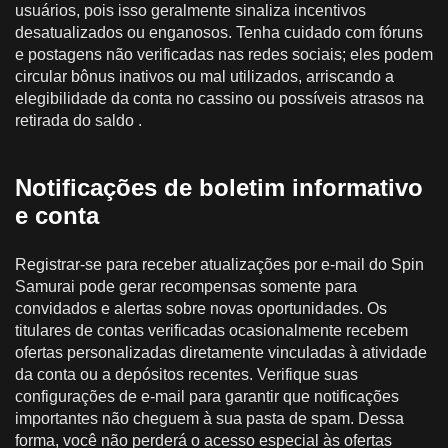
usuários, pois isso geralmente sinaliza incentivos
Estratégias de camadas inteligentes
desatualizados ou enganosos. Tenha cuidado com fóruns
e postagens não verificadas nas redes sociais; eles podem
As datas e horários em que os jogadores podem
circular bônus inativos ou mal utilizados, arriscando a
usar suas ofertas de Spin Samurai
elegibilidade da conta no cassino ou possíveis atrasos na
Melhores maneiras de pagar por promoções de
retirada do saldo .
Spin Samurai para jogadores
Opções populares para usuários
Notificações de boletim informativo
Outras maneiras de enviar dinheiro além de
e conta
transferências bancárias
Obtendo ajuda com um código promocional do
Registrar-se para receber atualizações por e-mail do Spin
Atendimento ao Cliente
Samurai pode gerar recompensas somente para
convidados e alertas sobre novas oportunidades. Os
Dicas para usuários sobre como aproveitar ao
titulares de contas verificadas ocasionalmente recebem
máximo suas recompensas enquanto jogam com
ofertas personalizadas diretamente vinculadas à atividade
responsabilidade
da conta ou a depósitos recentes. Verifique suas
Defina limites realistas
configurações de e-mail para garantir que notificações
importantes não cheguem à sua pasta de spam. Dessa
Fique de olho no seu progresso em apostas e
forma, você não perderá o acesso especial às ofertas