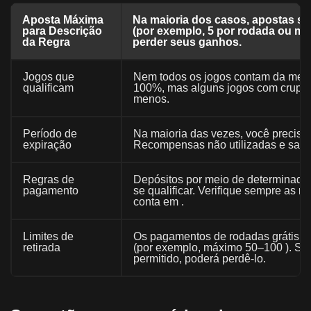
Aposta Máxima
Na maioria dos casos, apostas si
para Descrição
(por exemplo, 5 por rodada ou mão
da Regra
perder seus ganhos.
Jogos que
Nem todos os jogos contam da mesm
qualificam
100%, mas alguns jogos com crupiê
menos.
Período de
Na maioria das vezes, você precisa 
expiração
Recompensas não utilizadas e saldo
Regras de
Depósitos por meio de determinados
pagamento
se qualificar. Verifique sempre as r
conta em .
Limites de
Os pagamentos de rodadas grátis o
retirada
(por exemplo, máximo 50–100 ). Se 
permitido, poderá perdê-lo.