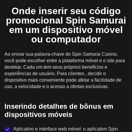
Onde inserir seu código
promocional Spin Samurai
em um dispositivo móvel
ou computador
Ao enviar sua palavra-chave do Spin Samurai Casino,
você pode escolher entre a plataforma móvel e o site para
desktop. Cada um tem seus próprios benefícios e
experiências de usuário. Para clientes , decidir o
dispositivo mais conveniente pode afetar a facilidade de
uso, a velocidade e o acesso a ofertas exclusivas.
Inserindo detalhes de bônus em
dispositivos móveis
Aplicativo e interface web móvel: o aplicativo Spin