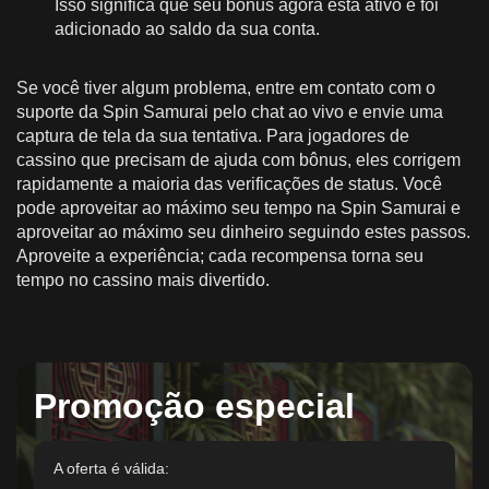
Isso significa que seu bônus agora está ativo e foi
adicionado ao saldo da sua conta.
Se você tiver algum problema, entre em contato com o
suporte da Spin Samurai pelo chat ao vivo e envie uma
captura de tela da sua tentativa. Para jogadores de
cassino que precisam de ajuda com bônus, eles corrigem
rapidamente a maioria das verificações de status. Você
pode aproveitar ao máximo seu tempo na Spin Samurai e
aproveitar ao máximo seu dinheiro seguindo estes passos.
Aproveite a experiência; cada recompensa torna seu
tempo no cassino mais divertido.
Promoção especial
A oferta é válida: