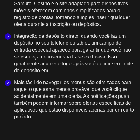
Samurai Casino e o site adaptado para dispositivos
móveis oferecem caminhos simplificados para o
registro de contas, tornando simples inserir qualquer
oferta durante a inscrição ou depósitos.
Integração de depósito direto: quando você faz um
depósito no seu telefone ou tablet, um campo de
entrada especial aparece para garantir que você não
se esqueça de inserir sua frase exclusiva. Isso
geralmente acontece logo após você definir seu limite
de depósito em .
Mais fácil de navegar: os menus são otimizados para
toque, o que torna menos provável que você clique
acidentalmente em uma oferta. As notificações push
também podem informar sobre ofertas específicas de
aplicativos que estão disponíveis apenas por um curto
período.