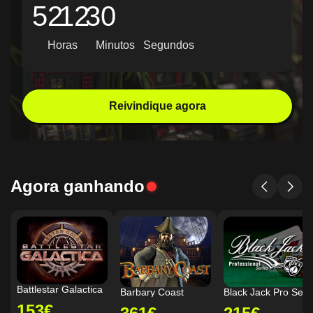
52
12
28
Horas
Minutos
Segundos
Reivindique agora
Agora ganhando
Battlestar Galactica
Barbary Coast
Black Jack Pro Series
153€