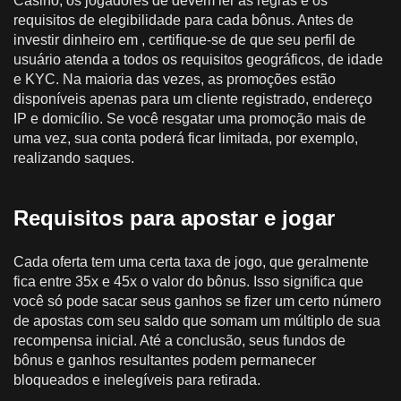
Casino, os jogadores de devem ler as regras e os
requisitos de elegibilidade para cada bônus. Antes de
investir dinheiro em , certifique-se de que seu perfil de
usuário atenda a todos os requisitos geográficos, de idade
e KYC. Na maioria das vezes, as promoções estão
disponíveis apenas para um cliente registrado, endereço
IP e domicílio. Se você resgatar uma promoção mais de
uma vez, sua conta poderá ficar limitada, por exemplo,
realizando saques.
Requisitos para apostar e jogar
Cada oferta tem uma certa taxa de jogo, que geralmente
fica entre 35x e 45x o valor do bônus. Isso significa que
você só pode sacar seus ganhos se fizer um certo número
de apostas com seu saldo que somam um múltiplo de sua
recompensa inicial. Até a conclusão, seus fundos de
bônus e ganhos resultantes podem permanecer
bloqueados e inelegíveis para retirada.