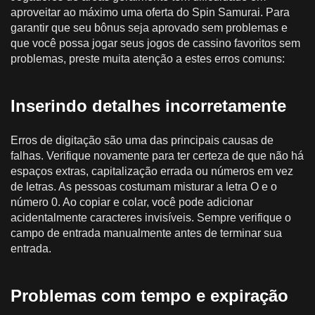
aproveitar ao máximo uma oferta do Spin Samurai. Para
garantir que seu bônus seja aprovado sem problemas e
que você possa jogar seus jogos de cassino favoritos sem
problemas, preste muita atenção a estes erros comuns:
Inserindo detalhes incorretamente
Erros de digitação são uma das principais causas de
falhas. Verifique novamente para ter certeza de que não há
espaços extras, capitalização errada ou números em vez
de letras. As pessoas costumam misturar a letra O e o
número 0. Ao copiar e colar, você pode adicionar
acidentalmente caracteres invisíveis. Sempre verifique o
campo de entrada manualmente antes de terminar sua
entrada.
Problemas com tempo e expiração