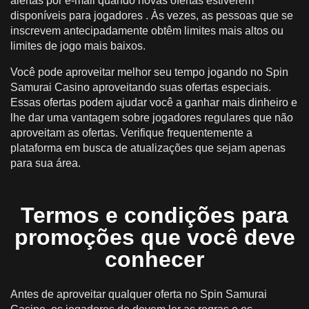
alertas por e-mail quando novas ofertas estiverem
disponíveis para jogadores . Às vezes, as pessoas que se
inscrevem antecipadamente obtêm limites mais altos ou
limites de jogo mais baixos.
Você pode aproveitar melhor seu tempo jogando no Spin
Samurai Casino aproveitando suas ofertas especiais.
Essas ofertas podem ajudar você a ganhar mais dinheiro e
lhe dar uma vantagem sobre jogadores regulares que não
aproveitam as ofertas. Verifique frequentemente a
plataforma em busca de atualizações que sejam apenas
para sua área.
Termos e condições para
promoções que você deve
conhecer
Antes de aproveitar qualquer oferta no Spin Samurai