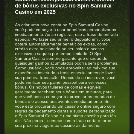
de bônus exclusivas no Spin Samurai
Casino em 2025
Ao criar uma nova conta no Spin Samurai Casino,
você pode começar a usar benefícios personalizados
imediatamente. Ao se registrar, use a frase de entrada
especial. Ao fazer seu primeiro depósito em , você
obterá automaticamente benefícios extras, como
crédito extra adicionado ao seu saldo e acesso
exclusivo a saques por tempo limitado. O Spin
Samurai Casino sempre garante que o saque de
quaisquer ganhos acumulados ocorra sem problemas.
Como usuário , você pode aproveitar ao máximo sua
experiência inserindo a frase especial antes de fazer
sua primeira transação. Depois de se inscrever, você
pode verificar seu painel pessoal para ver esses
bônus. Os novos titulares de contas elegíveis
geralmente recebem seus bônus em minutos, para
que você possa começar a aproveitar as rodadas de
bônus e o acesso aos eventos imediatamente. Se
você está procurando um cassino online seguro com
regras de pagamento claras e suporte personalizado,
o Spin Samurai Casino é uma ótima escolha para fãs
de . Não perca—comece com a frase certa e torne
sua próxima viagem ao cassino ainda melhor.