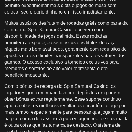
permite experimentar mais slots e jogos de mesa sem
colocar seu próprio dinheiro em risco imediatamente.
Muitos usuários desfrutam de rodadas grátis como parte da
campanha Spin Samurai Casino, que vem com
disponibilidade de jogos definida. Essas rodadas
permitem a exploração sem riscos dos títulos de caça-
níqueis mais bem avaliados, geralmente com requisitos de
apostas claros e limites transparentes para os valores dos
ganhos. O acesso exclusivo a torneios exclusivos para
membros e sorteios de alto valor representa outro
benefício impactante.
Com o bônus de recarga do Spin Samurai Casino, os
jogadores que continuam fazendo depósitos em podem
obter bônus extras regularmente. Esse suporte contínuo
ajuda a obter os melhores resultados e mantém o jogo por
mais tempo, especialmente para pessoas que jogam muito
na plataforma do cassino. A porcentagem real de cashback
é outra coisa que faz a marca se destacar. O sistema de
fidelidade devolve uma certa porcentagem das perdas