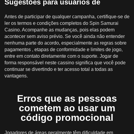
Sugestões para usuários de
Antes de participar de qualquer campanha, certifique-se de
ler os termos e condições completos do Spin Samurai
Casino. Acompanhe as mudanças, pois elas podem
acontecer sem aviso prévio. Se você ainda não entender
nenhuma parte do acordo, especialmente as regras sobre
pagamentos , etapas de conformidade e limites de jogo,
entre em contato diretamente com o suporte. Jogar de
forma responsável neste cassino significa que você pode
continuar se divertindo e ter acesso total a todas as
vantagens.
Erros que as pessoas
cometem ao usar um
código promocional
Jogadores de áreas geralmente têm dificuldade em