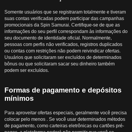
Somente usuários que se registraram totalmente e tiveram
suas contas verificadas podem participar das campanhas
promocionais da Spin Samurai. Certifique-se de que as
informações do seu perfil correspondam às informações do
seu documento de identidade oficial. Normalmente,
pessoas com perfis não verificados, registros duplicados
ou contas com restrições não podem reivindicar ofertas.
Usuários que solicitaram ser excluídos de determinados
bônus ou que solicitaram sacar seu dinheiro também
podem ser excluídos.
Formas de pagamento e depósitos
mínimos
Para aproveitar ofertas especiais, geralmente você precisa
colocar pelo menos . Se você usar determinados métodos
de pagamento, como carteiras eletrônicas ou cartões pré-