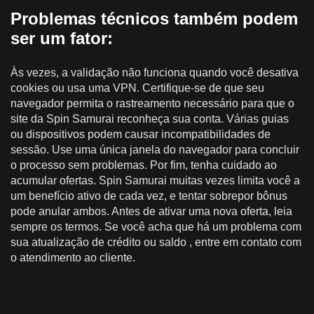
Problemas técnicos também podem
ser um fator:
Às vezes, a validação não funciona quando você desativa
cookies ou usa uma VPN. Certifique-se de que seu
navegador permita o rastreamento necessário para que o
site da Spin Samurai reconheça sua conta. Várias guias
ou dispositivos podem causar incompatibilidades de
sessão. Use uma única janela do navegador para concluir
o processo sem problemas. Por fim, tenha cuidado ao
acumular ofertas. Spin Samurai muitas vezes limita você a
um benefício ativo de cada vez, e tentar sobrepor bônus
pode anular ambos. Antes de ativar uma nova oferta, leia
sempre os termos. Se você acha que há um problema com
sua atualização de crédito ou saldo , entre em contato com
o atendimento ao cliente.