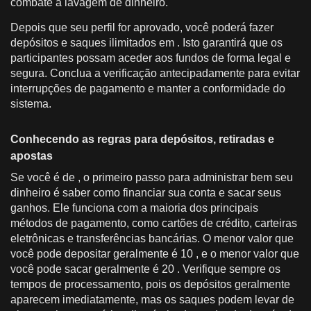
combate à lavagem de dinheiro.
Depois que seu perfil for aprovado, você poderá fazer
depósitos e saques ilimitados em . Isto garantirá que os
participantes possam aceder aos fundos de forma legal e
segura. Conclua a verificação antecipadamente para evitar
interrupções de pagamento e manter a conformidade do
sistema.
Conhecendo as regras para depósitos, retiradas e
apostas
Se você é de , o primeiro passo para administrar bem seu
dinheiro é saber como financiar sua conta e sacar seus
ganhos. Ele funciona com a maioria dos principais
métodos de pagamento, como cartões de crédito, carteiras
eletrônicas e transferências bancárias. O menor valor que
você pode depositar geralmente é 10 , e o menor valor que
você pode sacar geralmente é 20 . Verifique sempre os
tempos de processamento, pois os depósitos geralmente
aparecem imediatamente, mas os saques podem levar de