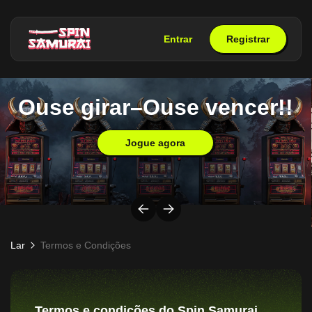
Entrar
Registrar
Ouse girar–Ouse vencer!!
Jogue agora
Lar
Termos e Condições
Termos e condições do Spin Samurai