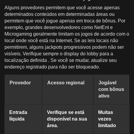
Alguns provedores permitem que você acesse apenas
determinados conteúdos em determinadas áreas ou
permitem que você jogue apenas em troca de bônus. Por
exemplo, grandes desenvolvedores como NetEnt e
Microgaming geralmente limitam os jogos de acordo com o
local onde você está na Internet. Se as leis locais não
permitirem, alguns jackpots progressivos podem não ser
visíveis. Verifique sempre o display do lobby para a
localização definida . Se você se mudar, atualize seu
endereço registrado para não ser bloqueado.
Provedor
Acesso regional
Jogável
com bônus
ativo
Entrada
Verifique se está
Muitas
líquida
disponível na sua
vezes
área.
limitado