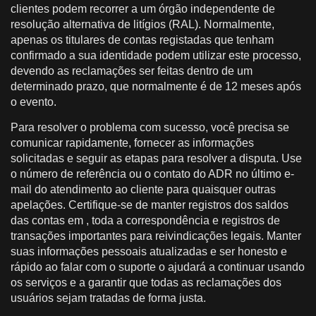
clientes podem recorrer a um órgão independente de
resolução alternativa de litígios (RAL). Normalmente,
apenas os titulares de contas registadas que tenham
confirmado a sua identidade podem utilizar este processo,
devendo as reclamações ser feitas dentro de um
determinado prazo, que normalmente é de 12 meses após
o evento.
Para resolver o problema com sucesso, você precisa se
comunicar rapidamente, fornecer as informações
solicitadas e seguir as etapas para resolver a disputa. Use
o número de referência ou o contato do ADR no último e-
mail do atendimento ao cliente para quaisquer outras
apelações. Certifique-se de manter registros dos saldos
das contas em , toda a correspondência e registros de
transações importantes para reivindicações legais. Manter
suas informações pessoais atualizadas e ser honesto e
rápido ao falar com o suporte o ajudará a continuar usando
os serviços e a garantir que todas as reclamações dos
usuários sejam tratadas de forma justa.