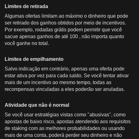
Limites de retirada
Algumas ofertas limitam ao máximo o dinheiro que pode
ser retirado dos ganhos obtidos por meio de incentivos.
Por exemplo, rodadas grátis podem permitir que você
sacue apenas ganhos de até 100 , não importa quanto
você ganhe no total.
Limites de empilhamento
Salvo indicação em contrário, apenas uma oferta pode
estar ativa por vez para cada saldo. Se você tentar ativar
mais de um incentivo ao mesmo tempo, todas as
recompensas vinculadas a eles poderão ser anuladas.
Atividade que não é normal
Se você usar estratégias vistas como "abusivas", como
apostas de baixo risco, apostas atendendo aos requisitos
de staking com as melhores probabilidades ou usando
mais de uma conta, poderá perder seu dinheiro e não