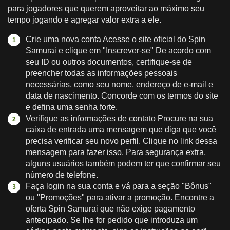
para jogadores que querem aproveitar ao máximo seu
tempo jogando e agregar valor extra a ele.
Crie uma nova conta Acesse o site oficial do Spin
Samurai e clique em "Inscrever-se" De acordo com
seu ID ou outros documentos, certifique-se de
preencher todas as informações pessoais
necessárias, como seu nome, endereço de e-mail e
data de nascimento. Concorde com os termos do site
e defina uma senha forte.
Verifique as informações de contato Procure na sua
caixa de entrada uma mensagem que diga que você
precisa verificar seu novo perfil. Clique no link dessa
mensagem para fazer isso. Para segurança extra,
alguns usuários também podem ter que confirmar seu
número de telefone.
Faça login na sua conta e vá para a seção "Bônus"
ou "Promoções" para ativar a promoção. Encontre a
oferta Spin Samurai que não exige pagamento
antecipado. Se lhe for pedido que introduza um