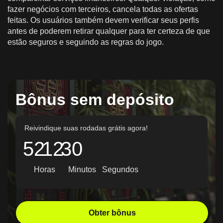
fazer negócios com terceiros, cancela todas as ofertas
feitas. Os usuários também devem verificar seus perfis
antes de poderem retirar qualquer para ter certeza de que
estão seguros e seguindo as regras do jogo.
Bônus sem depósito
Reivindique suas rodadas grátis agora!
52
12
29
Horas
Minutos
Segundos
Obter bônus