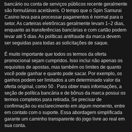
bancário ou conta de serviços públicos recente geralmente
são formulários aceitáveis. O tempo que o Spin Samurai
Casino leva para processar pagamentos é normal para o
setor. As carteiras eletrônicas geralmente levam 1–2 dias,
enquanto as transferências bancárias e com cartão podem
levar até 5 dias. As políticas antifraude da marca devem
ser seguidas para todas as solicitações de saque.
É muito importante que todos os termos da oferta
promocional sejam cumpridos. Isso inclui não apenas os
requisitos de apostas, mas também os limites de quanto
você pode ganhar e quanto pode sacar. Por exemplo, os
ganhos podem ser limitados a um determinado valor da
oferta original, como 50 . Para obter mais informações, a
seção de política bancária e de bônus da marca possui os
termos completos para retirada. Se precisar de
confirmação ou esclarecimento em algum momento, entre
em contato com o suporte. Essa abordagem simplificada
garante um caminho transparente do jogo livre ao real em
sua conta.