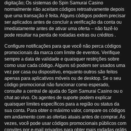
digitação; Os sistemas do Spin Samurai Casino
normalmente não aceitam códigos retroativamente depois
que uma transação é feita. Alguns códigos podem precisar
ser aplicados antes de concluir a verificação da conta ou
imediatamente antes de ativar uma oferta – não fazê-lo
pode resultar na perda de rodadas extras ou créditos .
Configure notificações para que você não perca códigos
promocionais da marca com limite de eventos. Verifique
sempre a data de validade e quaisquer restrições sobre
como usar cada código. Alguns só podem ser usados uma
vez por casa ou dispositivo, enquanto outros são feitos
apenas para aplicativos móveis ou de desktop. Se o seu
código promocional não funcionar como esperado,
consulte a central de ajuda do Spin Samurai Casino ou o
chat ao vivo. Os agentes de suporte podem explicar
quaisquer limites específicos para a região ou status da
sua conta. Para obter o máximo valor, compare os códigos
em andamento com as ofertas atuais antes de comprar. Às
vezes, você pode usar códigos promocionais públicos com
convites por e-mail privados para obter mais rodadas grátis