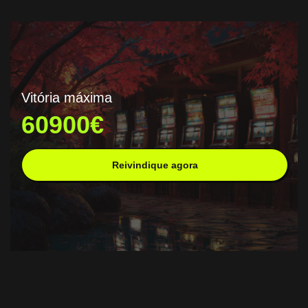
Vitória máxima
60900€
Reivindique agora