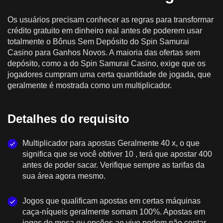
Os usuários precisam conhecer as regras para transformar
crédito gratuito em dinheiro real antes de poderem usar
totalmente o Bônus Sem Depósito do Spin Samurai
Casino para Ganhos Novos. A maioria das ofertas sem
depósito, como a do Spin Samurai Casino, exige que os
jogadores cumpram uma certa quantidade de jogada, que
geralmente é mostrada como um multiplicador.
Detalhes do requisito
Multiplicador para apostas Geralmente 40 x, o que
significa que se você obtiver 10 , terá que apostar 400
antes de poder sacar. Verifique sempre as tarifas da
sua área agora mesmo.
Jogos que qualificam apostas em certas máquinas
caça-níqueis geralmente somam 100%. Apostas em
jogos de mesa ou opções ao vivo podem não contar