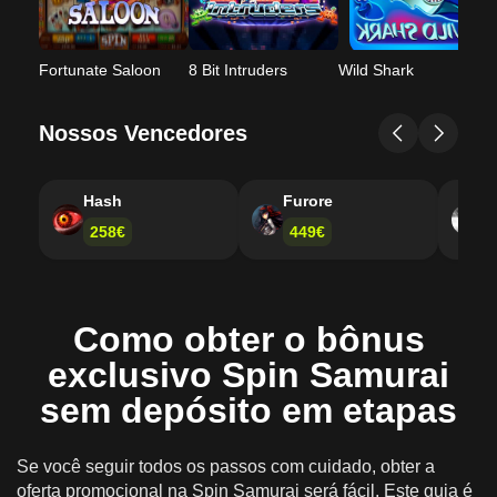
Samurai com outros cassinos
Coisas a evitar ao usar bônus sem depósito
Fortunate Saloon
8 Bit Intruders
Dragon Tiger
E
Códigos de bônus: como encontrá-los e usá-los
Maneiras de obter ajuda com perguntas sobre
Nossos Vencedores
bônus sem depósito
Suporte por e-mail e quanto tempo leva para
Hash
Furore
B
responder
258€
449€
Central de Ajuda e Assessoria Regional
Como obter o bônus
exclusivo Spin Samurai
sem depósito em etapas
Se você seguir todos os passos com cuidado, obter a
oferta promocional na Spin Samurai será fácil. Este guia é