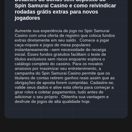
Spin Samurai Casino e como reivindicar
rodadas grátis extras para novos
jogadores
Aumente sua experiência de jogo no Spin Samurai
Casino com uma oferta de registro que coloca fundos
extras diretamente em seu saldo . Comece a jogar
caça-níqueis e jogos de mesa populares
instantaneamente –sem necessidade de recarga
inicial. Esses fundos gratuitos facilitam o teste de
títulos exclusivos sem riscos enquanto explora o
catálogo completo do cassino. Para os novatos
ansiosos por maximizar seu entretenimento, a
campanha do Spin Samurai Casino permite que os
titulares de contas retirem ganhos reais assim que as
obrigações de aposta forem cumpridas. Cadastre-se,
valide seus dados e ative esta oferta para começar a
girar rolos e coletar pagamentos, tudo antes de
adicionar o seu próprio . Obtenha sua vantagem e
desfrute de jogos de alta qualidade hoje.