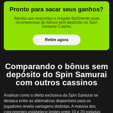
Pronto para sacar seus ganhos?
Atenda aos requisitos e resgate facilmente suas
recompensas de bônus sem depósito no Spin
Samurai Casino.
Retire agora
Comparando o bônus sem
depósito do Spin Samurai
com outros cassinos
Analisar como a oferta exclusiva da Spin Samurai se
destaca entre as alternativas disponíveis para os
jogadores revela vantagens distintas. A maioria dos
concorrentes estabelece limites entre 10 e 20 rodadas