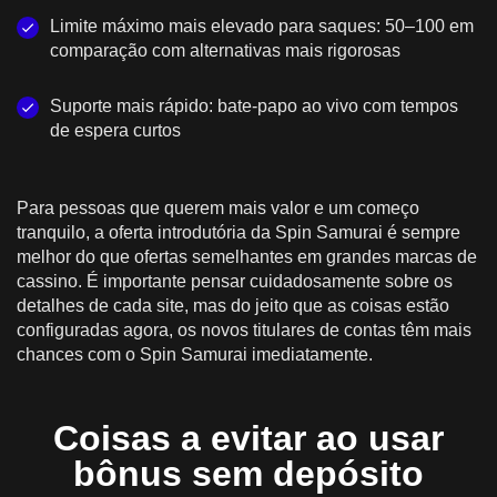
Limite máximo mais elevado para saques: 50–100 em
comparação com alternativas mais rigorosas
Suporte mais rápido: bate-papo ao vivo com tempos
de espera curtos
Para pessoas que querem mais valor e um começo
tranquilo, a oferta introdutória da Spin Samurai é sempre
melhor do que ofertas semelhantes em grandes marcas de
cassino. É importante pensar cuidadosamente sobre os
detalhes de cada site, mas do jeito que as coisas estão
configuradas agora, os novos titulares de contas têm mais
chances com o Spin Samurai imediatamente.
Coisas a evitar ao usar
bônus sem depósito