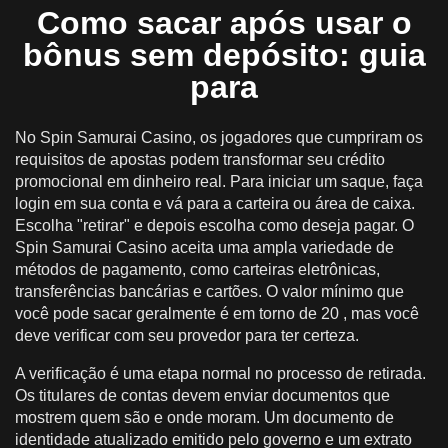
Como sacar após usar o
bônus sem depósito: guia
para
No Spin Samurai Casino, os jogadores que cumpriram os
requisitos de apostas podem transformar seu crédito
promocional em dinheiro real. Para iniciar um saque, faça
login em sua conta e vá para a carteira ou área de caixa.
Escolha "retirar" e depois escolha como deseja pagar. O
Spin Samurai Casino aceita uma ampla variedade de
métodos de pagamento, como carteiras eletrônicas,
transferências bancárias e cartões. O valor mínimo que
você pode sacar geralmente é em torno de 20 , mas você
deve verificar com seu provedor para ter certeza.
A verificação é uma etapa normal no processo de retirada.
Os titulares de contas devem enviar documentos que
mostrem quem são e onde moram. Um documento de
identidade atualizado emitido pelo governo e um extrato