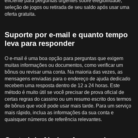
eficiente para perguntas urgentes sobre elegibilidade,
seleção de jogos ou retirada de seu saldo após usar uma
oferta gratuita.
Suporte por e-mail e quanto tempo
leva para responder
O e-mail é uma boa opção para perguntas que exigem
muitas informações ou documentos, como verificar um
bônus ou revisar uma conta. Na maioria das vezes, as
mensagens enviadas para o endereço de ajuda dedicado
recebem uma resposta dentro de 12 a 24 horas. Este
método é muito útil se você precisar de prova oficial de
certas regras do cassino ou um resumo escrito dos termos
de bônus que você pode usar mais tarde. Para um serviço
mais rápido, inclua as informações da sua conta e
quaisquer números de referência relevantes.