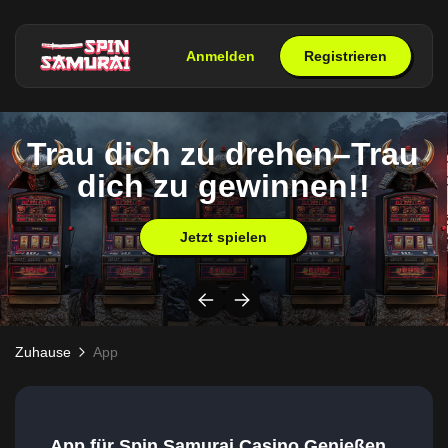
Anmelden
Registrieren
Trau dich zu drehen–Trau
dich zu gewinnen!!
Jetzt spielen
Zuhause
App
App für Spin Samurai Casino Genießen