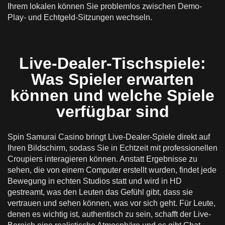
Ihrem lokalen können Sie problemlos zwischen Demo-
Play- und Echtgeld-Sitzungen wechseln.
Live-Dealer-Tischspiele:
Was Spieler erwarten
können und welche Spiele
verfügbar sind
Spin Samurai Casino bringt Live-Dealer-Spiele direkt auf
Ihren Bildschirm, sodass Sie in Echtzeit mit professionellen
Croupiers interagieren können. Anstatt Ergebnisse zu
sehen, die von einem Computer erstellt wurden, findet jede
Bewegung in echten Studios statt und wird in HD
gestreamt, was den Leuten das Gefühl gibt, dass sie
vertrauen und sehen können, was vor sich geht. Für Leute,
denen es wichtig ist, authentisch zu sein, schafft der Live-