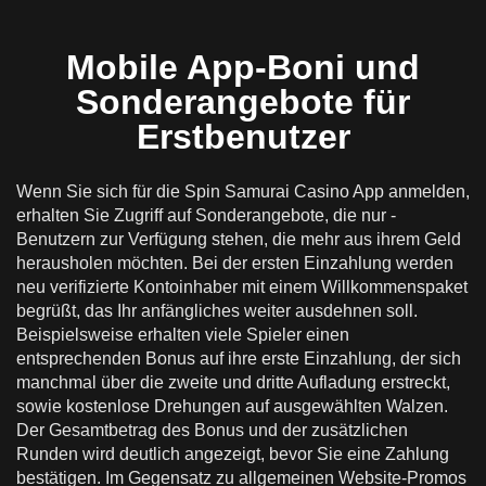
Mobile App-Boni und
Sonderangebote für
Erstbenutzer
Wenn Sie sich für die Spin Samurai Casino App anmelden,
erhalten Sie Zugriff auf Sonderangebote, die nur -
Benutzern zur Verfügung stehen, die mehr aus ihrem Geld
herausholen möchten. Bei der ersten Einzahlung werden
neu verifizierte Kontoinhaber mit einem Willkommenspaket
begrüßt, das Ihr anfängliches weiter ausdehnen soll.
Beispielsweise erhalten viele Spieler einen
entsprechenden Bonus auf ihre erste Einzahlung, der sich
manchmal über die zweite und dritte Aufladung erstreckt,
sowie kostenlose Drehungen auf ausgewählten Walzen.
Der Gesamtbetrag des Bonus und der zusätzlichen
Runden wird deutlich angezeigt, bevor Sie eine Zahlung
bestätigen. Im Gegensatz zu allgemeinen Website-Promos