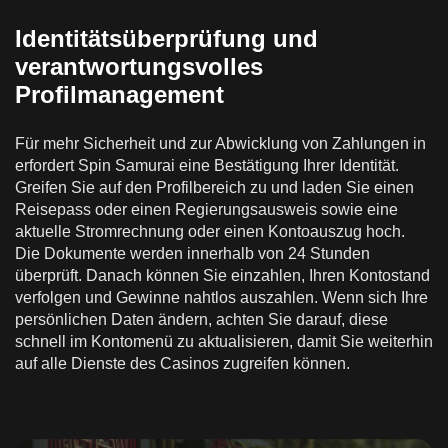
Identitätsüberprüfung und
verantwortungsvolles
Profilmanagement
Für mehr Sicherheit und zur Abwicklung von Zahlungen in
erfordert Spin Samurai eine Bestätigung Ihrer Identität.
Greifen Sie auf den Profilbereich zu und laden Sie einen
Reisepass oder einen Regierungsausweis sowie eine
aktuelle Stromrechnung oder einen Kontoauszug hoch.
Die Dokumente werden innerhalb von 24 Stunden
überprüft. Danach können Sie einzahlen, Ihren Kontostand
verfolgen und Gewinne nahtlos auszahlen. Wenn sich Ihre
persönlichen Daten ändern, achten Sie darauf, diese
schnell im Kontomenü zu aktualisieren, damit Sie weiterhin
auf alle Dienste des Casinos zugreifen können.