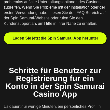
problemlos auf alle Unterhaltungsoptionen des Casinos
zugreifen. Wenn Sie Probleme mit der Installation oder der
ersten Verwendung haben, lesen Sie den FAQ-Bereich auf
der Spin Samurai-Website oder rufen Sie den
Kundensupport an, um Hilfe in Ihrer Nähe zu erhalten.
Laden Sie jetzt die Spin Samurai App herunter
Schritte für Benutzer zur
Registrierung für ein
Konto in der Spin Samurai
Casino App
Es dauert nur wenige Minuten, ein persönliches Profil in