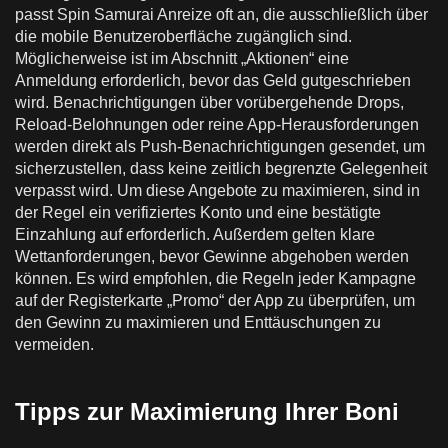
passt Spin Samurai Anreize oft an, die ausschließlich über
die mobile Benutzeroberfläche zugänglich sind.
Möglicherweise ist im Abschnitt „Aktionen“ eine
Anmeldung erforderlich, bevor das Geld gutgeschrieben
wird. Benachrichtigungen über vorübergehende Drops,
Reload-Belohnungen oder reine App-Herausforderungen
werden direkt als Push-Benachrichtigungen gesendet, um
sicherzustellen, dass keine zeitlich begrenzte Gelegenheit
verpasst wird. Um diese Angebote zu maximieren, sind in
der Regel ein verifiziertes Konto und eine bestätigte
Einzahlung auf erforderlich. Außerdem gelten klare
Wettanforderungen, bevor Gewinne abgehoben werden
können. Es wird empfohlen, die Regeln jeder Kampagne
auf der Registerkarte „Promo“ der App zu überprüfen, um
den Gewinn zu maximieren und Enttäuschungen zu
vermeiden.
Tipps zur Maximierung Ihrer Boni