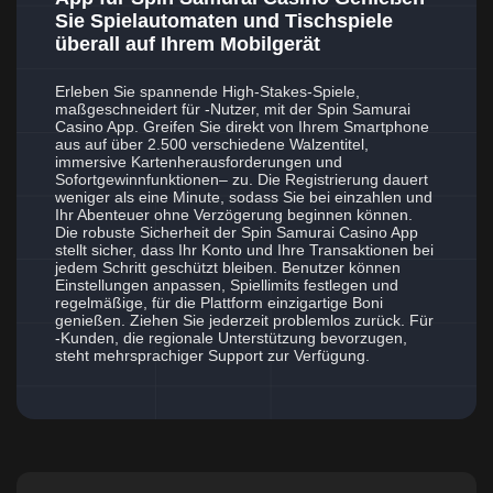
Sie Spielautomaten und Tischspiele
überall auf Ihrem Mobilgerät
Erleben Sie spannende High-Stakes-Spiele,
maßgeschneidert für -Nutzer, mit der Spin Samurai
Casino App. Greifen Sie direkt von Ihrem Smartphone
aus auf über 2.500 verschiedene Walzentitel,
immersive Kartenherausforderungen und
Sofortgewinnfunktionen– zu. Die Registrierung dauert
weniger als eine Minute, sodass Sie bei einzahlen und
Ihr Abenteuer ohne Verzögerung beginnen können.
Die robuste Sicherheit der Spin Samurai Casino App
stellt sicher, dass Ihr Konto und Ihre Transaktionen bei
jedem Schritt geschützt bleiben. Benutzer können
Einstellungen anpassen, Spiellimits festlegen und
regelmäßige, für die Plattform einzigartige Boni
genießen. Ziehen Sie jederzeit problemlos zurück. Für
-Kunden, die regionale Unterstützung bevorzugen,
steht mehrsprachiger Support zur Verfügung.