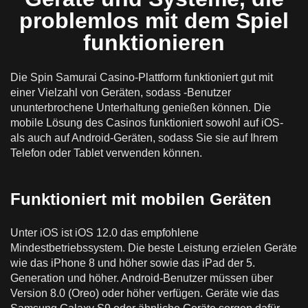
problemlos mit dem Spiel
funktionieren
Die Spin Samurai Casino-Plattform funktioniert gut mit
einer Vielzahl von Geräten, sodass -Benutzer
ununterbrochene Unterhaltung genießen können. Die
mobile Lösung des Casinos funktioniert sowohl auf iOS-
als auch auf Android-Geräten, sodass Sie sie auf Ihrem
Telefon oder Tablet verwenden können.
Funktioniert mit mobilen Geräten
Unter iOS ist iOS 12.0 das empfohlene
Mindestbetriebssystem. Die beste Leistung erzielen Geräte
wie das iPhone 8 und höher sowie das iPad der 5.
Generation und höher. Android-Benutzer müssen über
Version 8.0 (Oreo) oder höher verfügen. Geräte wie das