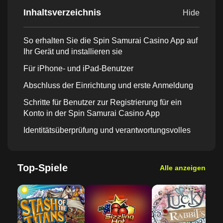
Inhaltsverzeichnis
Hide
So erhalten Sie die Spin Samurai Casino App auf
Ihr Gerät und installieren sie
Für iPhone- und iPad-Benutzer
Abschluss der Einrichtung und erste Anmeldung
Schritte für Benutzer zur Registrierung für ein
Konto in der Spin Samurai Casino App
Identitätsüberprüfung und verantwortungsvolles
Profilmanagement
Geräte und Systeme, die problemlos mit dem
Top-Spiele
Alle anzeigen
Spiel funktionieren
Funktioniert mit mobilen Geräten
Zugriff auf den Desktop über Browserintegration
Funktionen für die Navigation: So finden Sie Ihre